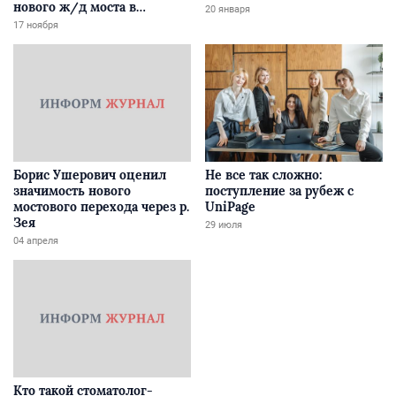
нового ж/д моста в
20 января
Забайкалье
17 ноября
Борис Ушерович оценил
Не все так сложно:
значимость нового
поступление за рубеж с
мостового перехода через р.
UniPage
Зея
29 июля
04 апреля
Кто такой стоматолог-