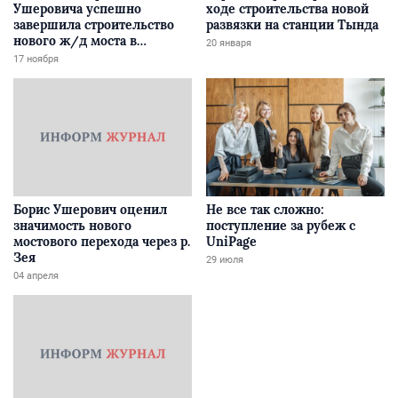
Ушеровича успешно
ходе строительства новой
завершила строительство
развязки на станции Тында
нового ж/д моста в
20 января
Забайкалье
17 ноября
Борис Ушерович оценил
Не все так сложно:
значимость нового
поступление за рубеж с
мостового перехода через р.
UniPage
Зея
29 июля
04 апреля