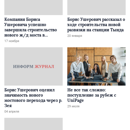
Компания Бориса
Борис Ушерович рассказал о
Ушеровича успешно
ходе строительства новой
завершила строительство
развязки на станции Тында
нового ж/д моста в
20 января
Забайкалье
17 ноября
Борис Ушерович оценил
Не все так сложно:
значимость нового
поступление за рубеж с
мостового перехода через р.
UniPage
Зея
29 июля
04 апреля