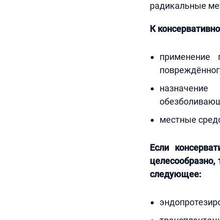
радикальные ме
К консервативно
применение 
повреждённого
назначение
обезболивающ
местные средс
Если консерват
целесообразно,
следующее:
эндопротезир