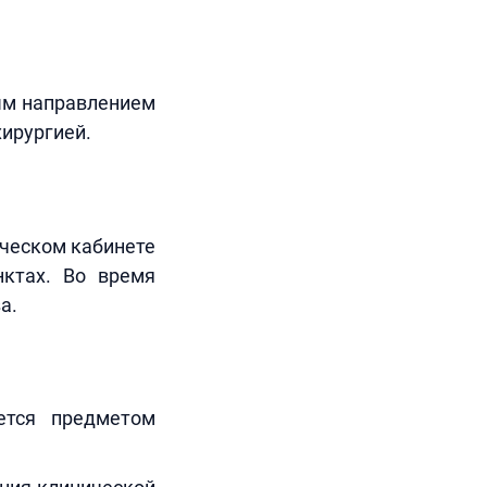
ным направлением
хирургией.
ическом кабинете
нктах. Во время
а.
ется предметом