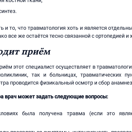
я костной ткани;
интез.
ь и то, что травматология хоть и является отдель
ко все же остаётся тесно связанной с ортопедией и 
одит приём
иём этот специалист осуществляет в травматолог
оликлиник, так и больницах, травматических пу
тра проводится физикальный осмотр и сбор анамнез
ра врач может задать следующие вопросы:
словиях была получена травма (если это явля