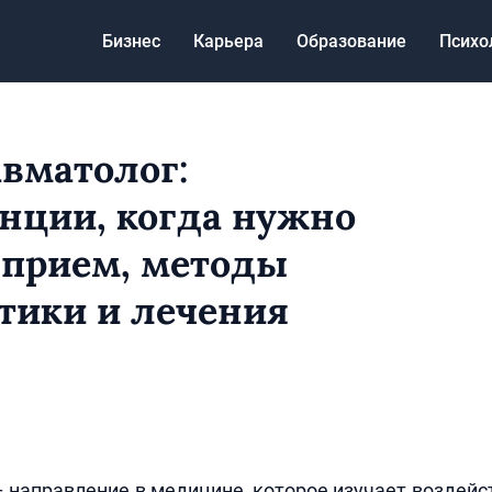
Бизнес
Карьера
Образование
Психо
авматолог:
нции, когда нужно
 прием, методы
тики и лечения
 направление в медицине, которое изучает воздейс