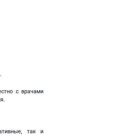
.
естно с врачами
я.
ативные, так и