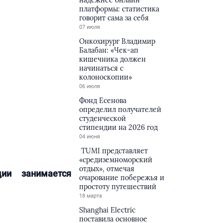
надёжнее онлайн-
платформы: статистика
говорит сама за себя
07 июля
Онкохирург Владимир
Балабан: «Чек-ап
кишечника должен
начинаться с
колоноскопии»
06 июля
Фонд Есенова
определил получателей
студенческой
стипендии на 2026 год
04 июня
TUMI представляет
«средиземноморский
отдых», отмечая
ции занимается
очарование побережья и
простоту путешествий
18 марта
Shanghai Electric
поставила основное