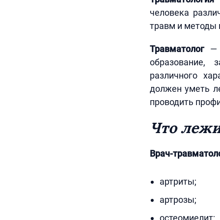
человека разли
травм и методы 
Травматолог
— м
образование, 
различного хар
должен уметь ле
проводить профи
Что лежи
Врач-травматол
артриты;
артрозы;
остеомиелит;