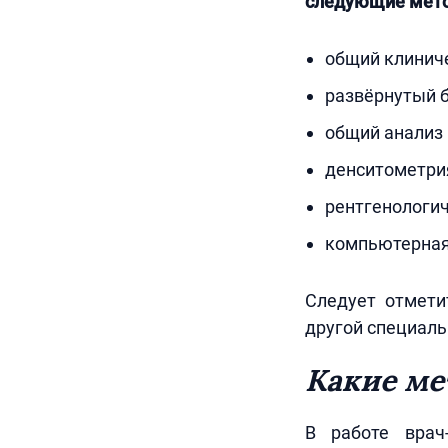
следующие мето
общий клиниче
развёрнутый б
общий анализ 
денситометрия
рентгенологич
компьютерная
Следует отмети
другой специаль
Какие ме
В работе врач