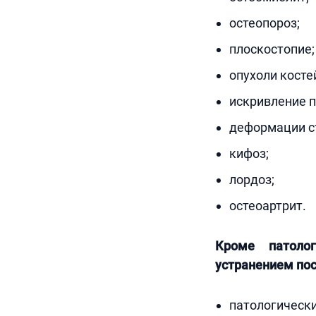
остеопороз;
плоскостопие;
опухоли косте
искривление п
деформации с
кифоз;
лордоз;
остеоартрит.
Кроме патолог
устранением пос
патологическ