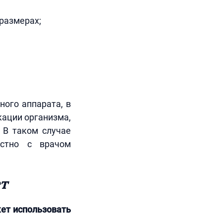
 размерах;
ного аппарата, в
кации организма,
 В таком случае
естно с врачом
т
жет использовать