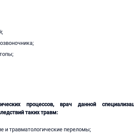
й;
озвоночника;
топы;
ических процессов, врач данной специализа
ледствий таких травм:
ие и травматологические переломы;