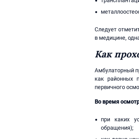
трансплантаци
металлоостеос
Следует отметит
в медицине, одна
Как прох
Амбулаторный пр
как районных п
первичного осмо
Во время осмот
при каких у
обращения);