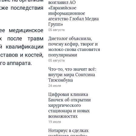
возглавил АО
кже последствия
«Евразийское
информационное
агентство Глобал Медиа
Групп»
ее медицинское
05 августа
ых после травм
Диетолог объяснила,
почему кефир, творог и
ой квалификации
молоко снова становятся
ставов и костей,
популярными
05 августа
го аппарата.
Что-то, что значит всё:
внутри мира Сонгсина
Тиэсомбуна
24 июля
Цифровая клиника
Биочек об открытии
хирургического
стационара и новых
возможностях
19 июля
Нотариус в сделках