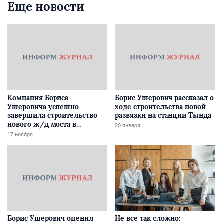
Еще новости
Компания Бориса
Борис Ушерович рассказал о
Ушеровича успешно
ходе строительства новой
завершила строительство
развязки на станции Тында
нового ж/д моста в
20 января
Забайкалье
17 ноября
Борис Ушерович оценил
Не все так сложно: