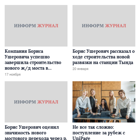
Компания Бориса
Борис Ушерович рассказал о
Ушеровича успешно
ходе строительства новой
завершила строительство
развязки на станции Тында
нового ж/д моста в
20 января
Забайкалье
17 ноября
Борис Ушерович оценил
Не все так сложно:
значимость нового
поступление за рубеж с
мостового перехода через р.
UniPage