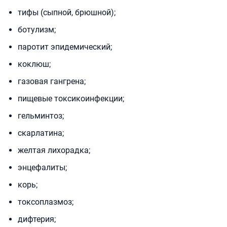
тифы (сыпной, брюшной);
ботулизм;
паротит эпидемический;
коклюш;
газовая гангрена;
пищевые токсикоинфекции;
гельминтоз;
скарлатина;
желтая лихорадка;
энцефалиты;
корь;
токсоплазмоз;
дифтерия;