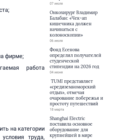
07 июля
ста;
Онкохирург Владимир
Балабан: «Чек-ап
кишечника должен
начинаться с
колоноскопии»
06 июля
Фонд Есенова
определил получателей
а фирме;
студенческой
стипендии на 2026 год
гаемая работа
04 июня
TUMI представляет
«средиземноморский
отдых», отмечая
очарование побережья и
простоту путешествий
18 марта
Shanghai Electric
поставила основное
ить на категории
оборудование для
крупнейшей в мире
условия труда,