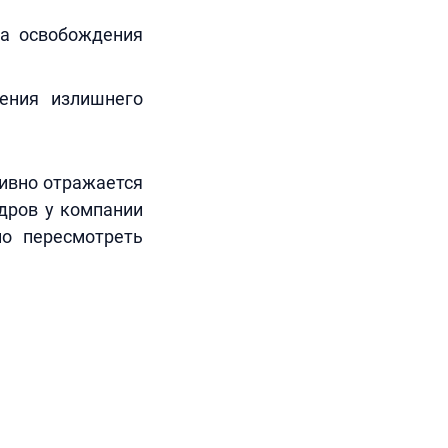
са освобождения
ения излишнего
тивно отражается
адров у компании
но пересмотреть