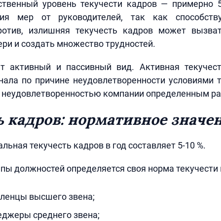
ственный уровень текучести кадров — примерно 5
тия мер от руководителей, так как способств
ротив, излишняя текучесть кадров может вызва
ри и создать множество трудностей.
 активный и пассивный вид. Активная текучес
нала по причине неудовлетворенности условиями т
я неудовлетворенностью компании определенным ра
ь кадров: нормативное значе
льная текучесть кадров в год составляет 5-10 %.
пы должностей определяется своя норма текучести 
вленцы высшего звена;
еджеры среднего звена;