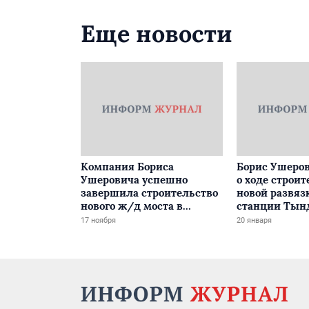
Еще новости
Компания Бориса
Борис Ушеров
Ушеровича успешно
о ходе строит
завершила строительство
новой развяз
нового ж/д моста в
станции Тын
Забайкалье
17 ноября
20 января