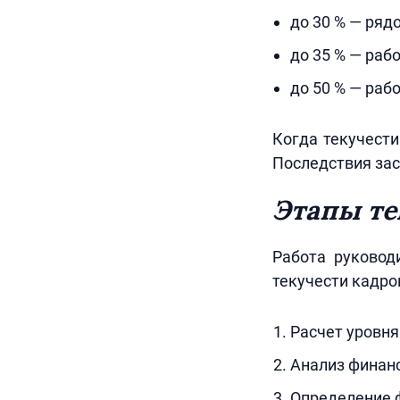
до 30 % — ряд
до 35 % — раб
до 50 % — раб
Когда текучести
Последствия зас
Этапы те
Работа руковод
текучести кадро
Расчет уровня
Анализ финанс
Определение 