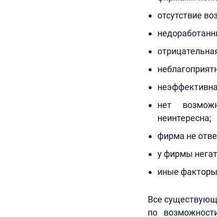
отсутствие во
недоработанны
отрицательная
неблагоприят
неэффективна
нет возможн
неинтересна;
фирма не отве
у фирмы негат
иные факторы,
Все существующи
по возможност