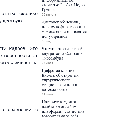
информационное
агентство Глобал Медиа
Групп»
 статье, сколько
05 августа
существуют.
Диетолог объяснила,
почему кефир, творог и
молоко снова становятся
популярными
05 августа
сти кадров. Это
Что-то, что значит всё:
внутри мира Сонгсина
етворенности от
Тиэсомбуна
ров указывает на
24 июля
Цифровая клиника
Биочек об открытии
хирургического
стационара и новых
возможностях
19 июля
Нотариус в сделках
надёжнее онлайн-
 в сравнении с
платформы: статистика
говорит сама за себя