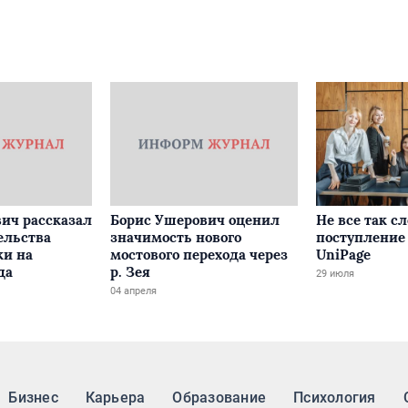
ич рассказал
Борис Ушерович оценил
Не все так с
ельства
значимость нового
поступление 
ки на
мостового перехода через
UniPage
да
р. Зея
29 июля
04 апреля
Бизнес
Карьера
Образование
Психология