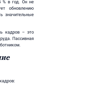
 % в год. Он не
ует обновлению
ть значительные
ть кадров – это
руда. Пассивная
ботником.
ние
кадров: