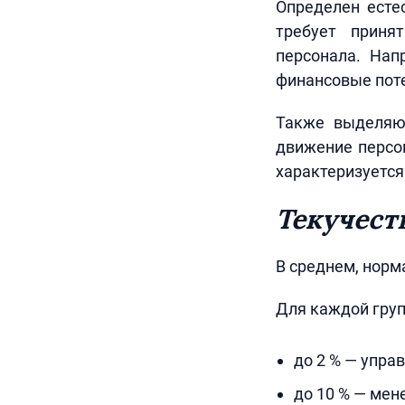
Определен есте
требует приня
персонала. Нап
финансовые поте
Также выделяют
движение персо
характеризуетс
Текучест
В среднем, норма
Для каждой груп
до 2 % — упра
до 10 % — мен