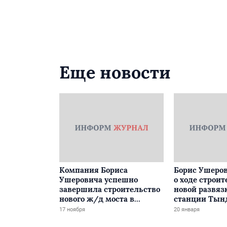
Еще новости
Компания Бориса
Борис Ушеров
Ушеровича успешно
о ходе строит
завершила строительство
новой развяз
нового ж/д моста в
станции Тын
Забайкалье
17 ноября
20 января