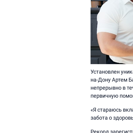
Установлен уник
на-Дону Артем Б
непрерывно в те
первичную помо
«Я стараюсь вкл
забота о здоров
Рекорд зарегист