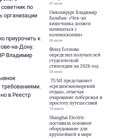
07 июля
 советник по
Онкохирург Владимир
ь организации
Балабан: «Чек-ап
кишечника должен
начинаться с
колоноскопии»
о приурочить к
06 июля
ове-на-Дону.
Фонд Есенова
НР Владимир
определил получателей
студенческой
стипендии на 2026 год
04 июня
рывное
TUMI представляет
и требованиями.
«средиземноморский
отдых», отмечая
но в Реестр
очарование побережья и
простоту путешествий
18 марта
Shanghai Electric
поставила основное
оборудование для
крупнейшей в мире