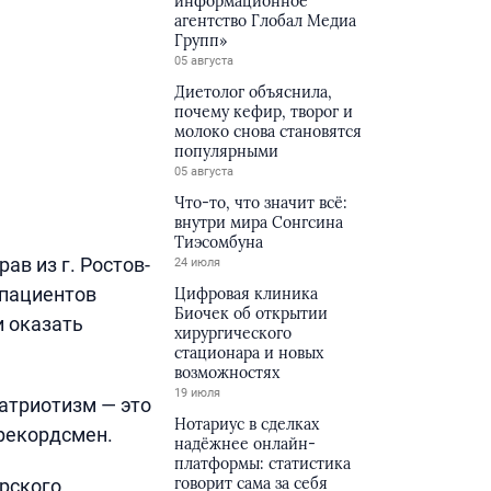
информационное
агентство Глобал Медиа
Групп»
05 августа
Диетолог объяснила,
почему кефир, творог и
молоко снова становятся
популярными
05 августа
Что-то, что значит всё:
внутри мира Сонгсина
Тиэсомбуна
в из г. Ростов-
24 июля
 пациентов
Цифровая клиника
Биочек об открытии
и оказать
хирургического
стационара и новых
возможностях
19 июля
патриотизм — это
Нотариус в сделках
рекордсмен.
надёжнее онлайн-
платформы: статистика
говорит сама за себя
рского