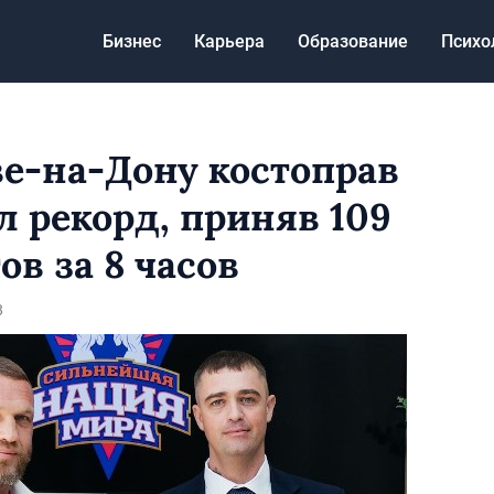
Бизнес
Карьера
Образование
Психо
ве-на-Дону костоправ
л рекорд, приняв 109
ов за 8 часов
8