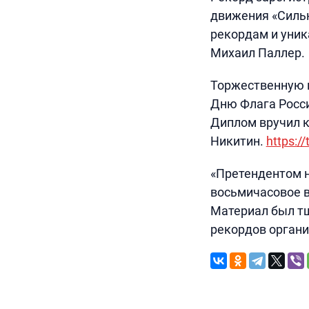
движения «Силь
рекордам и уни
Михаил Паллер.
Торжественную 
Дню Флага Росси
Диплом вручил к
Никитин.
https:/
«Претендентом 
восьмичасовое в
Материал был тщ
рекордов органи