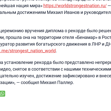
нейшая нация мира»
https://worldstrongestnation.ru/
—
кальным достижениям Михаил Иванов и руководител
церемонию вручения диплома о рекорде было решен
и, прошла она на территории отеля «Бенамар» в Рост
уратор развития богатырского движения в ЛНР и Д
/t.me/strongest_nation_world
.
на установление рекорда было представлено непре
идео, снятое в соответствии с нашими техническим
ательно изучен, достижение зафиксировано и внесе
зации», — сообщил Михаил Паллер.