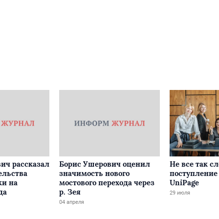
ич рассказал
Борис Ушерович оценил
Не все так с
ельства
значимость нового
поступление 
ки на
мостового перехода через
UniPage
да
р. Зея
29 июля
04 апреля