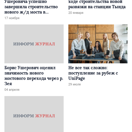
Ушеровича успешно
ходе строительства новой
завершила строительство
развязки на станции Тында
нового ж/д моста в
20 января
Забайкалье
17 ноября
Борис Ушерович оценил
Не все так сложно:
значимость нового
поступление за рубеж с
мостового перехода через р.
UniPage
Зея
29 июля
04 апреля