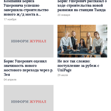
Компания Бориса
Борис Ушерович рассказал о
Ушеровича успешно
ходе строительства новой
завершила строительство
развязки на станции Тында
нового ж/д моста в
20 января
Забайкалье
17 ноября
Борис Ушерович оценил
Не все так сложно:
значимость нового
поступление за рубеж с
мостового перехода через р.
UniPage
Зея
29 июля
04 апреля