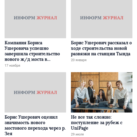
Компания Бориса
Борис Ушерович рассказал о
Ушеровича успешно
ходе строительства новой
завершила строительство
развязки на станции Тында
нового ж/д моста в
20 января
Забайкалье
17 ноября
Борис Ушерович оценил
Не все так сложно:
значимость нового
поступление за рубеж с
мостового перехода через р.
UniPage
Зея
29 июля