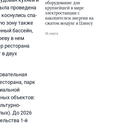
оборудование для
 была проведена
крупнейшей в мире
электростанции с
 коснулись спа-
накопителем энергии на
ую зону также
сжатом воздухе в Цзянсу
нный бассейн,
06 марта
реву в нем
ер ресторана
 в двух
зовательная
есторана, парк
циальной
ьных объектов:
ультурно-
лых). До 2026
ельства 1-й