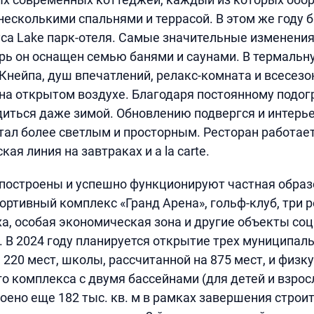
 несколькими спальнями и террасой. В этом же году
са Lake парк-отеля. Самые значительные изменения
рь он оснащен семью банями и саунами. В термальн
Кнейпа, душ впечатлений, релакс-комната и всесезо
а открытом воздухе. Благодаря постоянному подог
иться даже зимой. Обновлению подвергся и интерь
стал более светлым и просторным. Ресторан работает
ая линия на завтраках и a la carte.
 построены и успешно функционируют частная обра
ортивный комплекс «Гранд Арена», гольф-клуб, три р
а, особая экономическая зона и другие объекты со
 В 2024 году планируется открытие трех муниципал
 220 мест, школы, рассчитанной на 875 мест, и физк
о комплекса с двумя бассейнами (для детей и взрос
оено еще 182 тыс. кв. м в рамках завершения строит