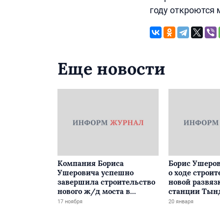
году откроются 
Еще новости
Компания Бориса
Борис Ушеров
Ушеровича успешно
о ходе строит
завершила строительство
новой развяз
нового ж/д моста в
станции Тын
Забайкалье
17 ноября
20 января