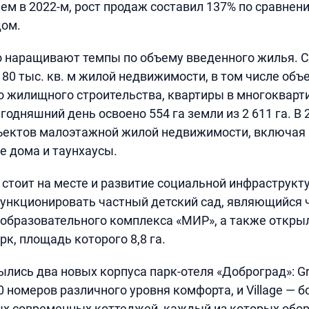
ем в 2022-м, рост продаж составил 137% по сравнен
ом.
о наращивают темпы по объему введенного жилья. С
 80 тыс. кв. м жилой недвижимости, в том числе объ
 жилищного строительства, квартиры в многокварт
годняшний день освоено 554 га земли из 2 611 га. В 
бъектов малоэтажной жилой недвижимости, включая
 дома и таунхаусы.
 стоит на месте и развитие социальной инфраструкту
функционировать частный детский сад, являющийся
образовательного комплекса «МИР», а также откры
рк, площадь которого 8,8 га.
ылись два новых корпуса парк-отеля «Доброград»: Gr
номеров различного уровня комфорта, и Village — б
х современных коттеджей, каждый из которых обор