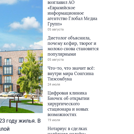
возглавил АО
«Евразийское
информационное
агентство Глобал Медиа
Групп»
05 августа
Диетолог объяснила,
почему кефир, творог и
молоко снова становятся
популярными
05 августа
Что-то, что значит всё:
внутри мира Сонгсина
Тиэсомбуна
24 июля
Цифровая клиника
Биочек об открытии
хирургического
стационара и новых
возможностях
3 году жилья. В
19 июля
илой
Нотариус в сделках