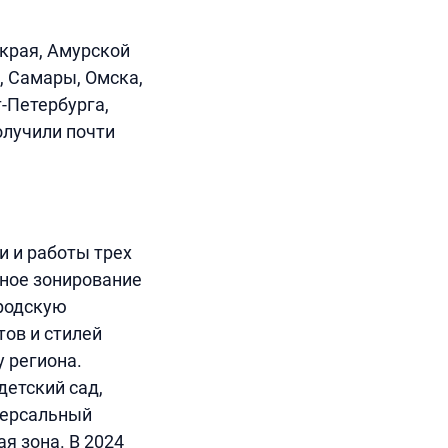
 края, Амурской
, Самары, Омска,
-Петербурга,
олучили почти
и и работы трех
тное зонирование
родскую
ов и стилей
 региона.
детский сад,
версальный
я зона. В 2024