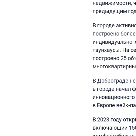
недвижимости, ч
предыдущим год
В городе активн
построено более
индивидуального
таунхаусы. На се
построено 25 о
многоквартирные
В Доброграде не
в городе начал 
инновационного 
в Европе вейк-па
В 2023 году откр
включающий 150 
комфортабельны