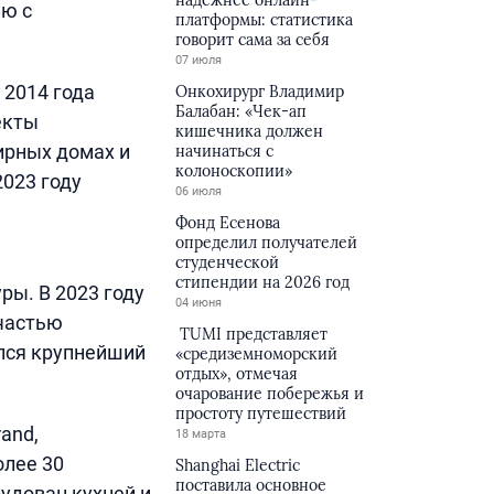
надёжнее онлайн-
ию с
платформы: статистика
говорит сама за себя
07 июля
 2014 года
Онкохирург Владимир
Балабан: «Чек-ап
екты
кишечника должен
ирных домах и
начинаться с
колоноскопии»
2023 году
06 июля
Фонд Есенова
определил получателей
студенческой
стипендии на 2026 год
ры. В 2023 году
04 июня
 частью
TUMI представляет
лся крупнейший
«средиземноморский
отдых», отмечая
очарование побережья и
простоту путешествий
and,
18 марта
олее 30
Shanghai Electric
поставила основное
удован кухней и