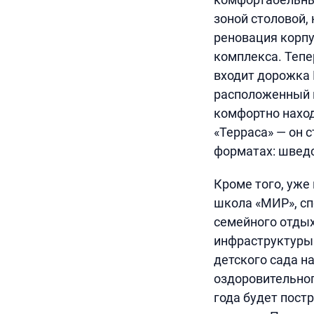
зоной столовой,
реновация корпу
комплекса. Тепе
входит дорожка 
расположенный н
комфортно наход
«Терраса» — он 
форматах: шведск
Кроме того, уже
школа «МИР», сп
семейного отдых
инфраструктуры.
детского сада на
оздоровительног
года будет постр