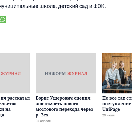
муниципальные школа, детский сад и ФОК.
ич рассказал
Борис Ушерович оценил
Не все так с
ельства
значимость нового
поступление 
ки на
мостового перехода через
UniPage
да
р. Зея
29 июля
04 апреля