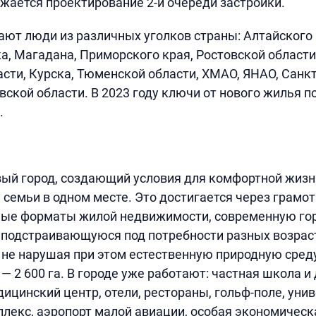
жается проектирование 2-й очереди застройки.
ают люди из различных уголков страны: Алтайского
ка, Магадана, Приморского края, Ростовской области
сти, Курска, Тюменской области, ХМАО, ЯНАО, Санкт
ской области. В 2023 году ключи от нового жилья п
.
ый город, создающий условия для комфортной жизн
 семьи в одном месте. Это достигается через грамо
зные форматы жилой недвижимости, современную го
 подстраивающуюся под потребности разных возраст
 не нарушая при этом естественную природную среду
 2 600 га. В городе уже работают: частная школа и 
ицинский центр, отели, рестораны, гольф-поле, уни
лекс, аэропорт малой авиации, особая экономическа