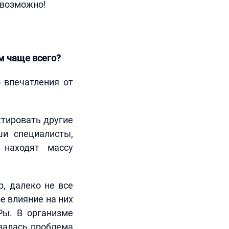
а возможно!
м чаще всего?
 впечатления от
ктировать другие
ши специалисты,
 находят массу
, далеко не все
е влияние на них
Ры. В организме
овалась проблема