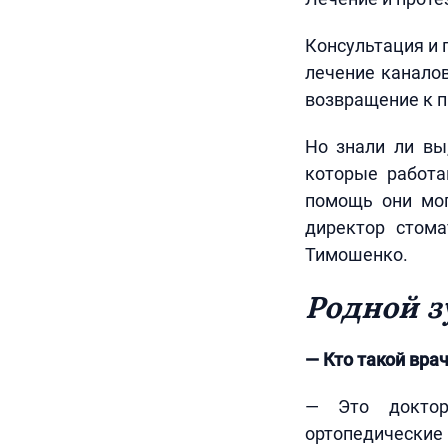
Консультация и 
лечение каналов
возвращение к пр
Но знали ли вы
которые работа
помощь они мог
директор стома
Тимошенко.
Родной з
— Кто такой вра
— Это доктор,
ортопедические 