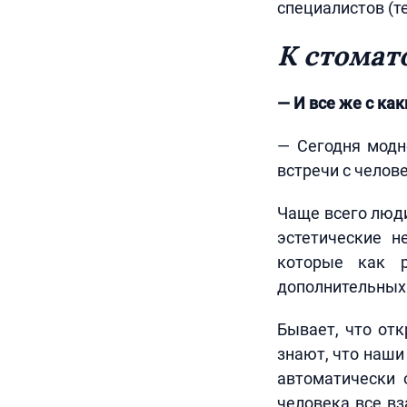
специалистов (те
К стомат
— И все же с ка
— Сегодня модн
встречи с челов
Чаще всего люди
эстетические н
которые как р
дополнительных
Бывает, что от
знают, что наши
автоматически 
человека все вз