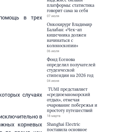
надёжнее онлайн-
платформы: статистика
говорит сама за себя
07 июля
 помощь в трех
Онкохирург Владимир
Балабан: «Чек-ап
кишечника должен
начинаться с
колоноскопии»
06 июля
Фонд Есенова
определил получателей
студенческой
стипендии на 2026 год
04 июня
TUMI представляет
екоторых случаях
«средиземноморский
отдых», отмечая
очарование побережья и
простоту путешествий
 исключительно в
18 марта
ложных корневых
Shanghai Electric
поставила основное