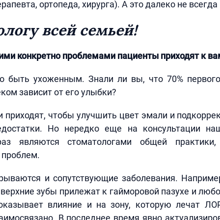
рапевта, ортопеда, хирурга). А это далеко не всегд
ологу всей семьей!
кими конкретно проблемами пациенты приходят к ва
о быть ухоженным. Знали ли вы, что 70% первого
еком зависит от его улыбки?
 приходят, чтобы улучшить цвет эмали и подкорре
едостатки. Но нередко еще на консультации на
аз являются стоматологами общей практики,
 проблем.
крываются и сопутствующие заболевания. Например
 верхние зубы прилежат к гайморовой пазухе и любо
оказывает влияние и на зону, которую лечат ЛО
аимосвязано. В последнее время явно актуализир