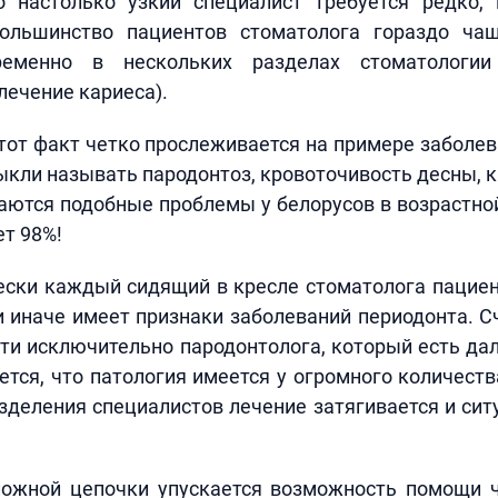
о настолько узкий специалист требуется редко,
ольшинство пациентов стоматолога гораздо ча
еменно в нескольких разделах стоматологи
лечение кариеса).
этот факт четко прослеживается на примере заболе
выкли называть пародонтоз, кровоточивость десны, ка
ются подобные проблемы у белорусов в возрастной
ет 98%!
ески каждый сидящий в кресле стоматолога пацие
и иначе имеет признаки заболеваний периодонта. Сч
ти исключительно пародонтолога, который есть да
ется, что патология имеется у огромного количества
зделения специалистов лечение затягивается и си
ложной цепочки упускается возможность помощи 