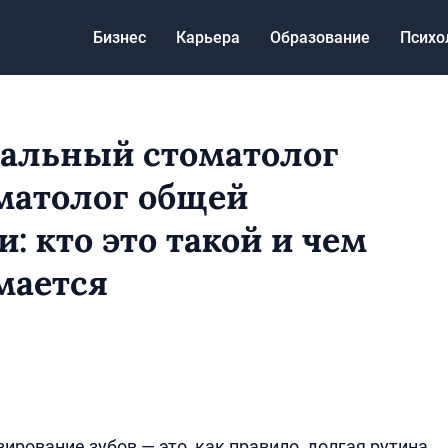
Бизнес
Карьера
Образование
Психо
альный стоматолог
матолог общей
: кто это такой и чем
мается
ирование зубов — это, как правило, долгая рутина.