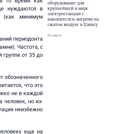
 в то время как
оборудование для
ще нуждаются в
крупнейшей в мире
электростанции с
и (как минимум
накопителем энергии на
сжатом воздухе в Цзянсу
06 марта
ваний периодонта
мни). Частота, с
 группе от 35 до
нт обозначенного
итается, что это
леко не в каждой
 человек, но из-
туация неизбежно
человеку еще на