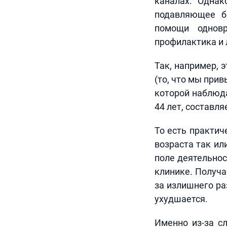
каналах. Однак
подавляющее б
помощи одновр
профилактика и 
Так, например, 
(то, что мы при
которой наблюда
44 лет, составля
То есть практич
возраста так ил
поле деятельнос
клинике. Получа
за излишнего ра
ухудшается.
Именно из-за с