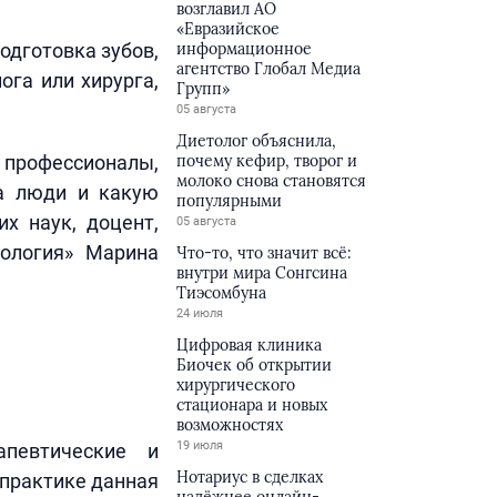
возглавил АО
«Евразийское
одготовка зубов,
информационное
агентство Глобал Медиа
ога или хирурга,
Групп»
05 августа
Диетолог объяснила,
 профессионалы,
почему кефир, творог и
молоко снова становятся
за люди и какую
популярными
х наук, доцент,
05 августа
тология» Марина
Что-то, что значит всё:
внутри мира Сонгсина
Тиэсомбуна
24 июля
Цифровая клиника
Биочек об открытии
хирургического
стационара и новых
возможностях
19 июля
апевтические и
Нотариус в сделках
 практике данная