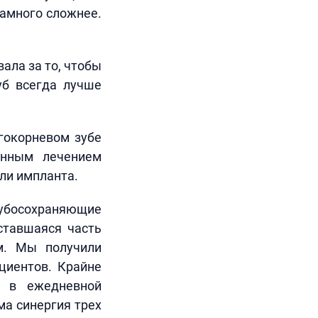
намного сложнее.
ала за то, чтобы
уб всегда лучше
гокорневом зубе
онным лечением
или импланта.
зубосохраняющие
ставшаяся часть
м. Мы получили
циентов. Крайне
й в ежедневной
ма синергия трех