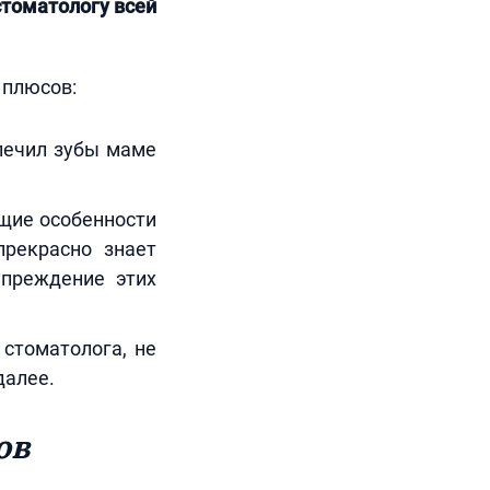
стоматологу всей
 плюсов:
 лечил зубы маме
щие особенности
прекрасно знает
упреждение этих
стоматолога, не
далее.
ов