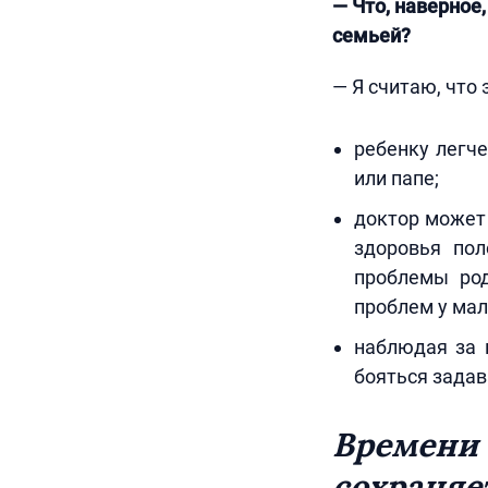
— Что, наверное
семьей?
— Я считаю, что
ребенку легче
или папе;
доктор может
здоровья пол
проблемы род
проблем у ма
наблюдая за 
бояться задав
Времени 
сохраняе