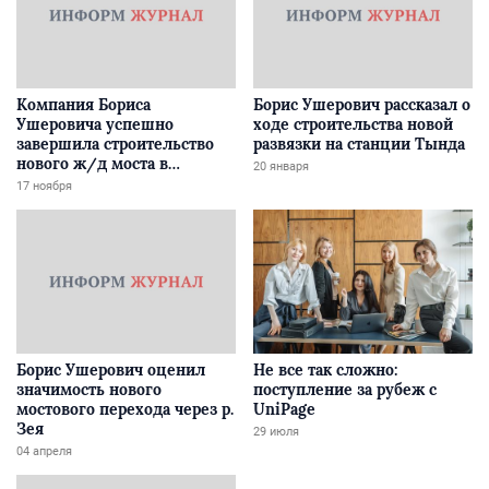
Компания Бориса
Борис Ушерович рассказал о
Ушеровича успешно
ходе строительства новой
завершила строительство
развязки на станции Тында
нового ж/д моста в
20 января
Забайкалье
17 ноября
Борис Ушерович оценил
Не все так сложно:
значимость нового
поступление за рубеж с
мостового перехода через р.
UniPage
Зея
29 июля
04 апреля