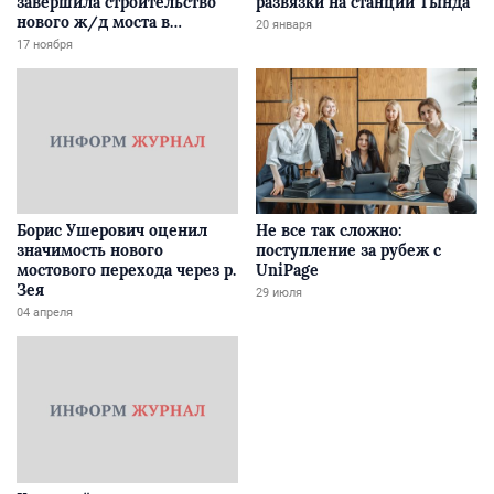
завершила строительство
развязки на станции Тында
нового ж/д моста в
20 января
Забайкалье
17 ноября
Борис Ушерович оценил
Не все так сложно:
значимость нового
поступление за рубеж с
мостового перехода через р.
UniPage
Зея
29 июля
04 апреля