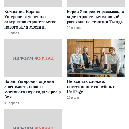
Компания Бориса
Борис Ушерович рассказал о
Ушеровича успешно
ходе строительства новой
завершила строительство
развязки на станции Тында
нового ж/д моста в
20 января
Забайкалье
17 ноября
Борис Ушерович оценил
Не все так сложно:
значимость нового
поступление за рубеж с
мостового перехода через р.
UniPage
Зея
29 июля
04 апреля