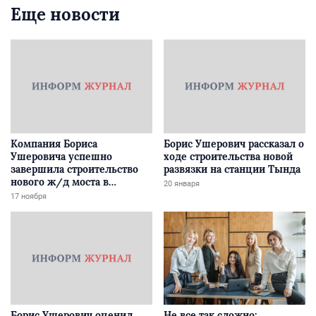
Еще новости
Компания Бориса
Борис Ушерович рассказал о
Ушеровича успешно
ходе строительства новой
завершила строительство
развязки на станции Тында
нового ж/д моста в
20 января
Забайкалье
17 ноября
Борис Ушерович оценил
Не все так сложно: