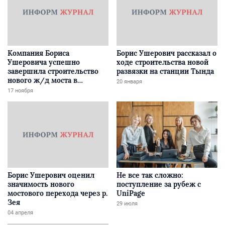
Компания Бориса
Борис Ушерович рассказал о
Ушеровича успешно
ходе строительства новой
завершила строительство
развязки на станции Тында
нового ж/д моста в
20 января
Забайкалье
17 ноября
Борис Ушерович оценил
Не все так сложно:
значимость нового
поступление за рубеж с
мостового перехода через р.
UniPage
Зея
29 июля
04 апреля