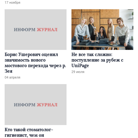
Забайкалье
17 ноября
Борис Ушерович оценил
Не все так сложно:
значимость нового
поступление за рубеж с
мостового перехода через р.
UniPage
Зея
29 июля
04 апреля
Кто такой стоматолог-
гигиенист, чем он