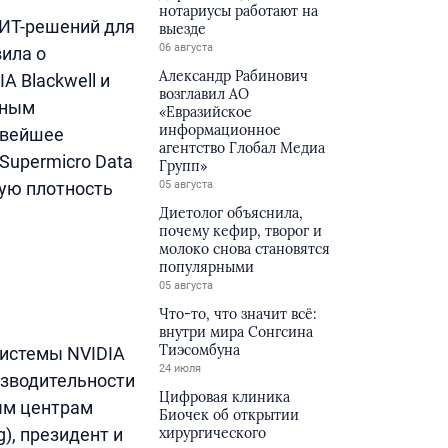
нотариусы работают на
 ИТ-решений для
выезде
06 августа
ила о
Александр Рабинович
A Blackwell и
возглавил АО
тным
«Евразийское
информационное
овейшее
агентство Глобал Медиа
Supermicro Data
Групп»
ную плотность
05 августа
Диетолог объяснила,
почему кефир, творог и
молоко снова становятся
популярными
05 августа
Что-то, что значит всё:
внутри мира Сонгсина
Тиэсомбуна
системы NVIDIA
24 июля
зводительности
Цифровая клиника
ым центрам
Биочек об открытии
), президент и
хирургического