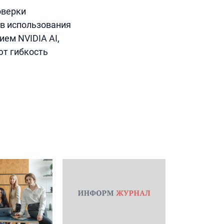
оверки
ов использования
ем NVIDIA AI,
ют гибкость