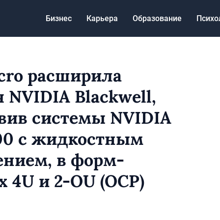
Бизнес
Карьера
Образование
Психо
cro расширила
 NVIDIA Blackwell,
вив системы NVIDIA
00 с жидкостным
нием, в форм-
х 4U и 2-OU (OCP)