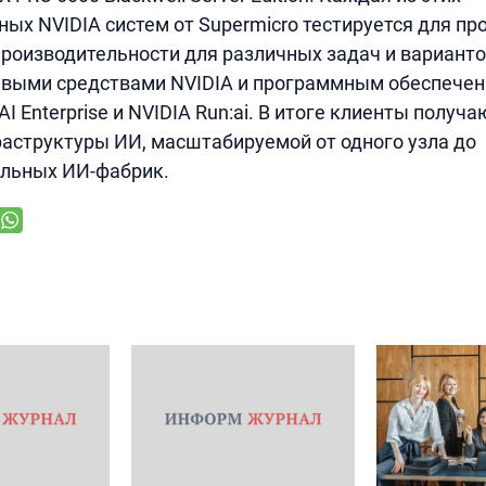
ых NVIDIA систем от Supermicro тестируется для пр
роизводительности для различных задач и вариант
евыми средствами NVIDIA и программным обеспечени
I Enterprise и NVIDIA Run:ai. В итоге клиенты получа
аструктуры ИИ, масштабируемой от одного узла до
льных ИИ-фабрик.