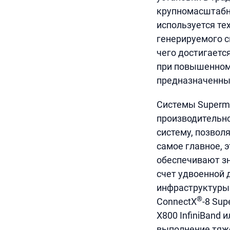
крупномасштабны
используется те
генерируемого с
чего достигаетс
при повышенном 
предназначенных
Системы Supermi
производительно
систему, позвол
самое главное, 
обеспечивают зн
счет удвоенной 
инфраструктуры 
®
ConnectX
-8 Su
X800 InfiniBand 
выполнение тяже