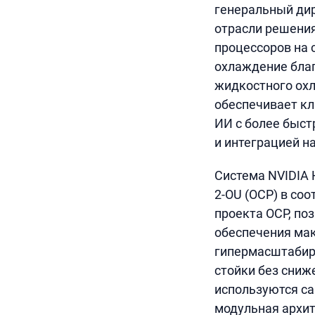
генеральный дир
отрасли решения
процессоров на 
охлаждение бла
жидкостного охл
обеспечивает к
ИИ с более быст
и интеграцией на
Система NVIDIA
2-OU (OCP) в со
проекта OCP, по
обеспечения мак
гипермасштабир
стойки без сниж
используются с
модульная архит