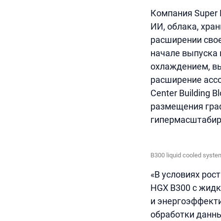
Компания Super 
ИИ, облака, хра
расширении свое
начале выпуска 
охлаждением, вы
расширение ассо
Center Building 
размещения гра
гипермасштабир
B300 liquid cooled syste
«В условиях рос
HGX B300 с жид
и энергоэффект
обработки данных