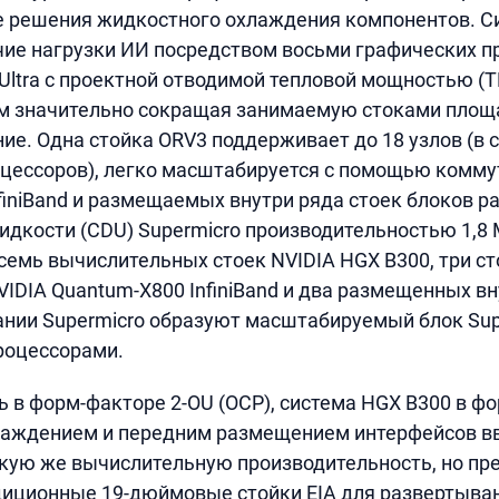
 решения жидкостного охлаждения компонентов. С
ие нагрузки ИИ посредством восьми графических п
 Ultra с проектной отводимой тепловой мощностью (T
ом значительно сокращая занимаемую стоками площ
ие. Одна стойка ORV3 поддерживает до 18 узлов (в 
цессоров), легко масштабируется с помощью комму
finiBand и размещаемых внутри ряда стоек блоков р
кости (CDU) Supermicro производительностью 1,8 
семь вычислительных стоек NVIDIA HGX B300, три ст
IDIA Quantum-X800 InfiniBand и два размещенных вн
нии Supermicro образуют масштабируемый блок Supe
роцессорами.
 в форм-факторе 2-OU (OCP), система HGX B300 в фо
аждением и передним размещением интерфейсов в
кую же вычислительную производительность, но пр
диционные 19-дюймовые стойки EIA для развертыва