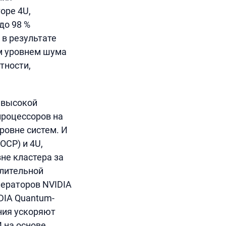
оре 4U,
до 98 %
в результате
им уровнем шума
тности,
 высокой
процессоров на
ровне систем. И
OCP) и 4U,
не кластера за
слительной
лераторов NVIDIA
DIA Quantum-
ания ускоряют
 на основе