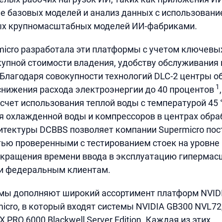
ие базовых моделей и анализ данных с использован
х крупномасштабных моделей ИИ-фабриками.
icro разработала эти платформы с учетом ключевы
купной стоимости владения, удобству обслуживания 
Благодаря совокупности технологий DLC-2 центры о
1
снижения расхода электроэнергии до 40 процентов
 счет использования теплой воды с температурой 45 
я охлажденной воды и компрессоров в центрах обра
тектуры DCBBS позволяет компании Supermicro пос
ью проверенными с тестированием стоек на уровне 
сокращения времени ввода в эксплуатацию гиперма
и федеральным клиентам.
мы дополняют широкий ассортимент платформ NVIDIA
icro, в который входят системы NVIDIA GB300 NVL72
X PRO 6000 Blackwell Server Edition. Каждая из этих