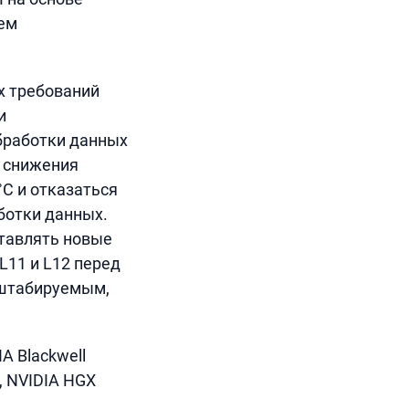
ием
х требований
и
бработки данных
, снижения
°C и отказаться
ботки данных.
тавлять новые
L11 и L12 перед
сштабируемым,
 Blackwell
, NVIDIA HGX