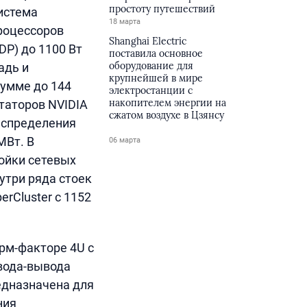
простоту путешествий
истема
18 марта
роцессоров
Shanghai Electric
DP) до 1100 Вт
поставила основное
оборудование для
адь и
крупнейшей в мире
сумме до 144
электростанции с
накопителем энергии на
таторов NVIDIA
сжатом воздухе в Цзянсу
аспределения
МВт. В
06 марта
ойки сетевых
утри ряда стоек
rCluster с 1152
рм-факторе 4U с
вода-вывода
едназначена для
ния