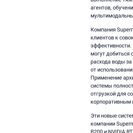
агентов, обучен
мультимодальны
Компания Superm
клиентов к сово
эффективности. 
могут добиться 
расхода воды за
от использовани
Применение архи
системы полност
отгрузкой для 
корпоративным 
Эти новые систе
компании Superm
B200 и NVIDIA RT