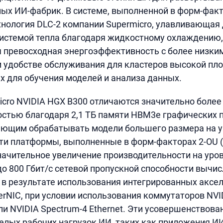
х ИИ-фабрик. В системе, выполненной в форм-факт
хнология DLC-2 компании Supermicro, улавливающая 
истемой тепла благодаря жидкостному охлаждению, 
я превосходная энергоэффективность с более низк
удобстве обслуживания для кластеров высокой пло
 для обучения моделей и анализа данных.
cro NVIDIA HGX B300 отличаются значительно более
стью благодаря 2,1 ТБ памяти HBM3e графических 
яющим обрабатывать модели большего размера на у
эти платформы, выполненные в форм-факторах 2-OU (
ачительное увеличение производительности на уров
до 800 Гбит/с сетевой пропускной способности вычи
в результате использования интегрированных аксе
perNIC, при условии использования коммутаторов NVI
или NVIDIA Spectrum-4 Ethernet. Эти усовершенствов
лых рабочих нагрузок ИИ, таких как приложения ИИ