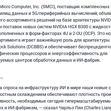
Micro Computer, Inc. (SMCI), поставщик комплексных
нилищ данных и 5G/периферийных вычислений, объяв
го ассортимента решений на базе архитектуры NVIDI
и поставок новых систем NVIDIA HGX B300 с жидкос
полненных в форм-факторах 4U и 2-OU (OCP). Это н
ртимента играет важнейшую роль для архитектуры 
Block Solutions (DCBBS) и обеспечивает беспрецедент
фических процессоров и энергоэффективность для
уемых центров обработки данных и ИИ-фабрик.
ms
та спроса на инфраструктуру ИИ в мире наши новые 
костным охлаждением обеспечивают плотность прои
ивность, необходимые сегодня гипермасштабируем
 и ИИ-фабрикам, — сказал Чарльз Лян (Charles Liang