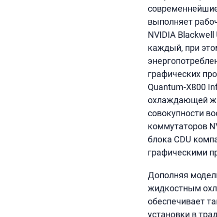
современнейшие
выполняет рабоч
NVIDIA Blackwell
каждый, при эт
энергопотреблен
графических про
Quantum-X800 In
охлаждающей жид
совокупности во
коммутаторов NV
блока CDU компа
графическими п
Дополняя модель
жидкостным охл
обеспечивает та
установки в тра