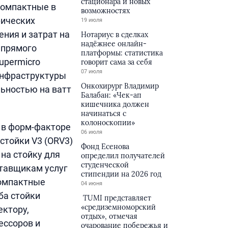
стационара и новых
компактные в
возможностях
фических
19 июля
ния и затрат на
Нотариус в сделках
надёжнее онлайн-
 прямого
платформы: статистика
upermicro
говорит сама за себя
07 июля
инфраструктуры
Онкохирург Владимир
ьностью на ватт
Балабан: «Чек-ап
кишечника должен
начинаться с
колоноскопии»
 в форм-факторе
06 июля
стойки V3 (ORV3)
Фонд Есенова
на стойку для
определил получателей
студенческой
тавщикам услуг
стипендии на 2026 год
компактные
04 июня
ба стойки
TUMI представляет
«средиземноморский
ктору,
отдых», отмечая
ессоров и
очарование побережья и