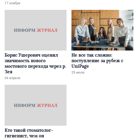
Забайкалье
17 ноября
Борис Ушерович оценил
Не все так сложно:
значимость нового
поступление за рубеж с
мостового перехода через р.
UniPage
Зея
29 июля
04 апреля
Кто такой стоматолог-
гигиенист, чем он