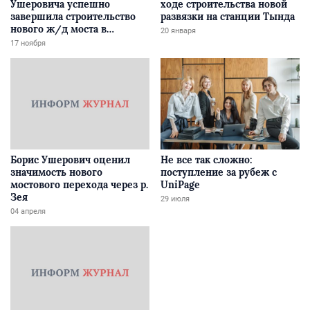
Ушеровича успешно
ходе строительства новой
завершила строительство
развязки на станции Тында
нового ж/д моста в
20 января
Забайкалье
17 ноября
Борис Ушерович оценил
Не все так сложно:
значимость нового
поступление за рубеж с
мостового перехода через р.
UniPage
Зея
29 июля
04 апреля