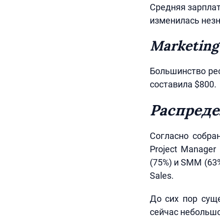
Средняя зарплат
изменилась незн
Marketing
Большинство ре
составила $800.
Распреде
Согласно собра
Project Manage
(75%) и SMM (63
Sales.
До сих пор сущ
сейчас небольшо