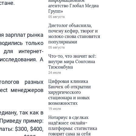
информационное
стане.
агентство Глобал Медиа
Групп»
05 августа
Диетолог объяснила,
почему кефир, творог и
ня зарплат рынка
молоко снова становятся
популярными
водились только
05 августа
 для интернет-
Что-то, что значит всё:
исследования. А
внутри мира Сонгсина
Тиэсомбуна
24 июля
тологов разных
Цифровая клиника
Биочек об открытии
ject менеджеров
хирургического
стационара и новых
возможностях
19 июля
диану, так как в
Нотариус в сделках
 Приведу пример:
надёжнее онлайн-
аты: $300, $400,
платформы: статистика
говорит сама за себя