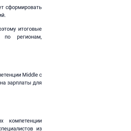
ает сформировать
ий.
оэтому итоговые
 по регионам,
етенции Middle с
на зарплаты для
их компетенции
специалистов из