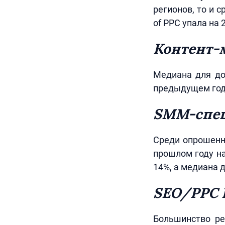
регионов, то и 
of PPC упала на 
Контент-
Медиана для дол
предыдущем году
SMM-спе
Среди опрошенны
прошлом году на
14%, а медиана 
SEO/PPC P
Большинство ре