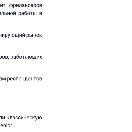
ент фрилансеров
бильной работы в
минирующий рынок
еров, работающих
там респондентов
яли классическую
enior.