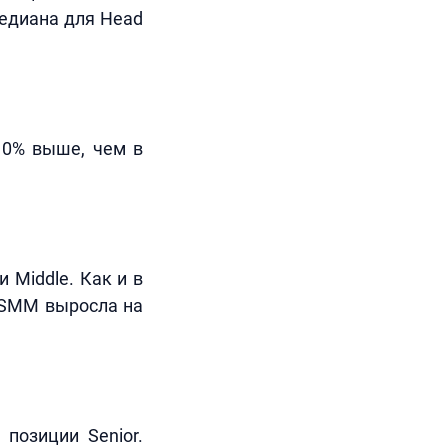
медиана для Head
 10% выше, чем в
 Middle. Как и в
r SMM выросла на
позиции Senior.