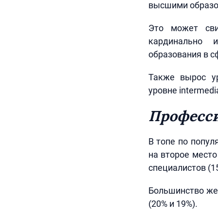
высшими образо
Это может сви
кардинально и
образования в с
Также вырос ур
уровне intermed
Професс
В топе по попул
на второе место
специалистов (1
Большинство же 
(20% и 19%).