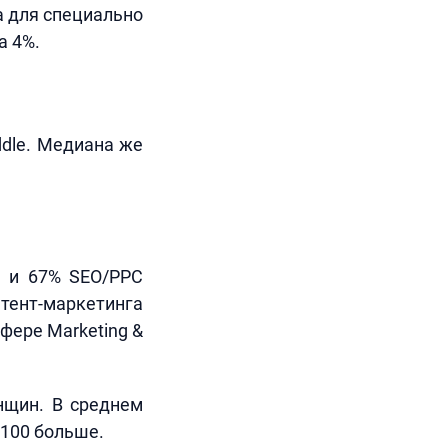
а для специально
а 4%.
dle. Медиана же
в и 67% SEO/PPC
тент-маркетинга
фере Marketing &
нщин. В среднем
$100 больше.