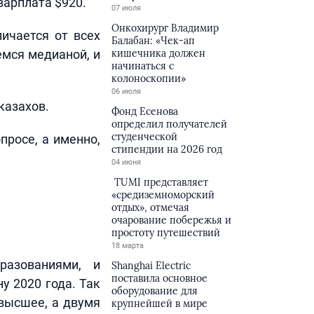
зарплата $920.
07 июля
Онкохирург Владимир
ичается от всех
Балабан: «Чек-ап
емся медианой, и
кишечника должен
начинаться с
колоноскопии»
06 июля
казахов.
Фонд Есенова
определил получателей
студенческой
просе, а именно,
стипендии на 2026 год
04 июня
TUMI представляет
«средиземноморский
отдых», отмечая
очарование побережья и
простоту путешествий
18 марта
разованиями, и
Shanghai Electric
поставила основное
у 2020 года. Так
оборудование для
высшее, а двумя
крупнейшей в мире