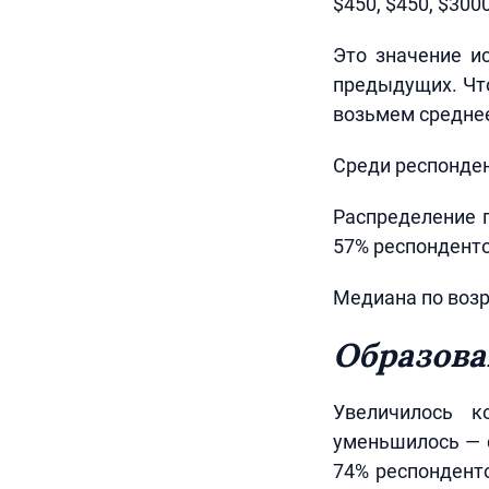
$450, $450, $300
Это значение и
предыдущих. Что
возьмем среднее
Среди респонден
Распределение п
57% респондент
Медиана по возр
Образова
Увеличилось к
уменьшилось — с
74% респондент