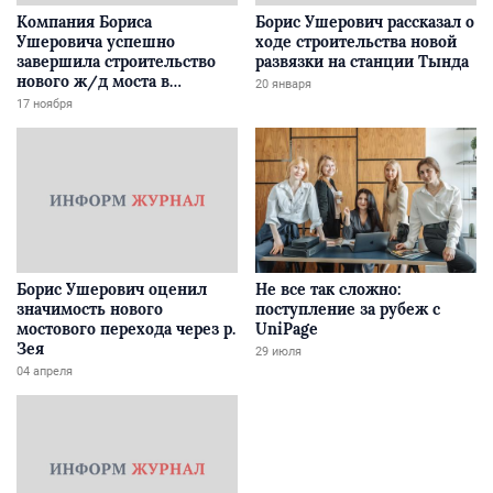
Компания Бориса
Борис Ушерович рассказал о
Ушеровича успешно
ходе строительства новой
завершила строительство
развязки на станции Тында
нового ж/д моста в
20 января
Забайкалье
17 ноября
Борис Ушерович оценил
Не все так сложно:
значимость нового
поступление за рубеж с
мостового перехода через р.
UniPage
Зея
29 июля
04 апреля