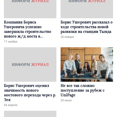
Компания Бориса
Борис Ушерович рассказал о
Ушеровича успешно
ходе строительства новой
завершила строительство
развязки на станции Тында
нового ж/д моста в
20 января
Забайкалье
17 ноября
Борис Ушерович оценил
Не все так сложно:
значимость нового
поступление за рубеж с
мостового перехода через р.
UniPage
Зея
29 июля
04 апреля