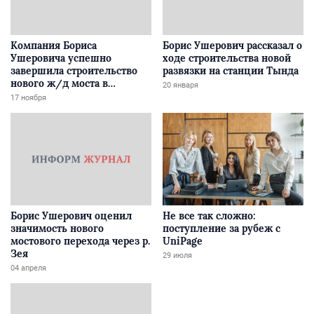
Компания Бориса
Борис Ушерович рассказал о
Ушеровича успешно
ходе строительства новой
завершила строительство
развязки на станции Тында
нового ж/д моста в
20 января
Забайкалье
17 ноября
Борис Ушерович оценил
Не все так сложно:
значимость нового
поступление за рубеж с
мостового перехода через р.
UniPage
Зея
29 июля
04 апреля