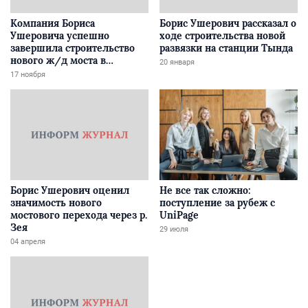
Компания Бориса
Борис Ушерович рассказал о
Ушеровича успешно
ходе строительства новой
завершила строительство
развязки на станции Тында
нового ж/д моста в
20 января
Забайкалье
17 ноября
Борис Ушерович оценил
Не все так сложно:
значимость нового
поступление за рубеж с
мостового перехода через р.
UniPage
Зея
29 июля
04 апреля