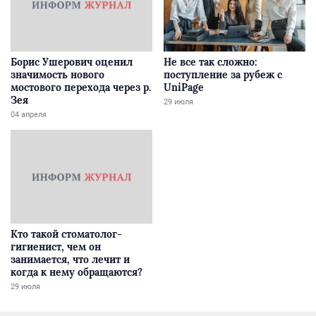
Борис Ушерович оценил
Не все так сложно:
значимость нового
поступление за рубеж с
мостового перехода через р.
UniPage
Зея
29 июля
04 апреля
Кто такой стоматолог-
гигиенист, чем он
занимается, что лечит и
когда к нему обращаются?
29 июля