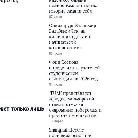
надёжнее онлайн-
платформы: статистика
говорит сама за себя
07 июля
Онкохирург Владимир
Балабан: «Чек-ап
кишечника должен
начинаться с
колоноскопии»
06 июля
Фонд Есенова
определил получателей
студенческой
стипендии на 2026 год
04 июня
TUMI представляет
«средиземноморский
отдых», отмечая
ожет только лишь
очарование побережья и
простоту путешествий
18 марта
Shanghai Electric
поставила основное