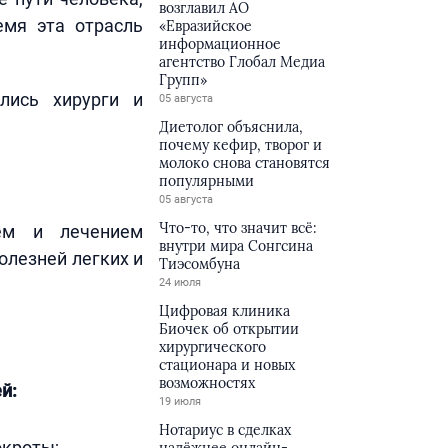
возглавил АО
емя эта отрасль
«Евразийское
информационное
агентство Глобал Медиа
Групп»
ались хирурги и
05 августа
Диетолог объяснила,
почему кефир, творог и
молоко снова становятся
популярными
05 августа
Что-то, что значит всё:
ем и лечением
внутри мира Сонгсина
олезней легких и
Тиэсомбуна
24 июля
Цифровая клиника
Биочек об открытии
хирургического
стационара и новых
возможностях
й:
19 июля
Нотариус в сделках
окроты;