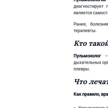
диагностирует 
является самост
Ранее, болезня
терапевты.
Кто тако
Пульмонолог
– 
дыхательных орг
плевры.
Что леча
Как правило, вр
Хронические з