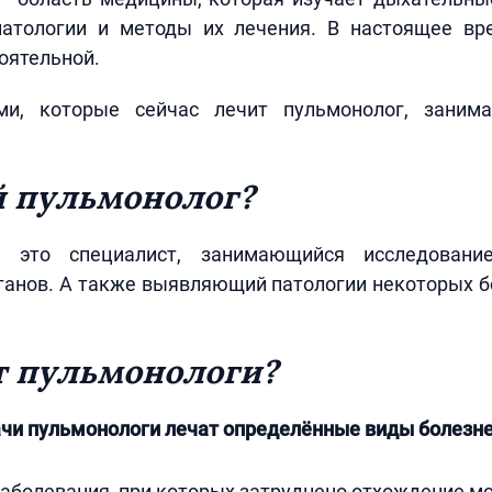
патологии и методы их лечения. В настоящее вр
оятельной.
ми, которые сейчас лечит пульмонолог, заним
й пульмонолог?
это специалист, занимающийся исследовани
анов. А также выявляющий патологии некоторых б
т пульмонологи?
ачи пульмонологи лечат определённые виды болезне
аболевания, при которых затруднено отхождение м