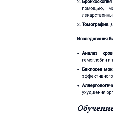
Бронхоскопия
помощью, м
лекарственны
Томография
. 
Исследования б
Анализ кров
гемоглобин и 
Бакпосев мок
эффективного
Аллергологич
ухудшения ор
Обучение