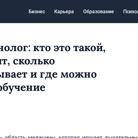
Бизнес
Карьера
Образование
Психо
олог: кто это такой,
т, сколько
ывает и где можно
обучение
– область медицины, которая изучает дыхательные