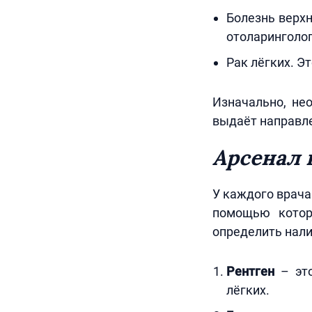
Болезнь верхн
отоларинголог
Рак лёгких. Э
Изначально, не
выдаёт направле
Арсенал 
У каждого врача
помощью котор
определить нали
Рентген
– это
лёгких.