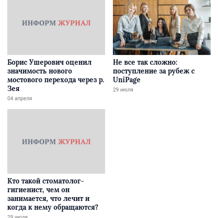
Борис Ушерович оценил
Не все так сложно:
значимость нового
поступление за рубеж с
мостового перехода через р.
UniPage
Зея
29 июля
04 апреля
Кто такой стоматолог-
гигиенист, чем он
занимается, что лечит и
когда к нему обращаются?
29 июля