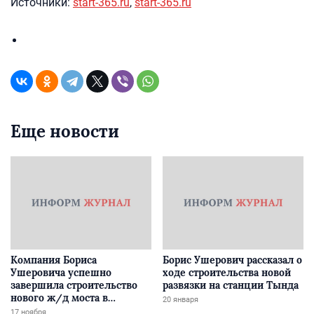
Источники:
start-365.ru
,
start-365.ru
Еще новости
Компания Бориса
Борис Ушерович рассказал о
Ушеровича успешно
ходе строительства новой
завершила строительство
развязки на станции Тында
нового ж/д моста в
20 января
Забайкалье
17 ноября