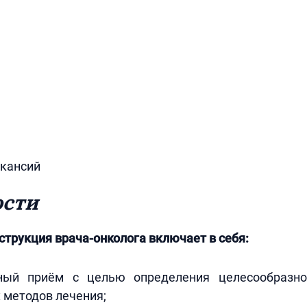
акансий
ости
трукция врача-онколога включает в себя:
вный приём с целью определения целесообразно
 методов лечения;