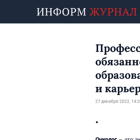
Професс
обязанн
образова
и карье
27 декабря 2022, 14:3
Онколог
– это э