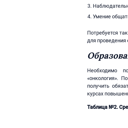
Наблюдательн
Умение общать
Потребуется так
для проведения 
Образова
Необходимо п
«онкология». П
получить обяза
курсах повышен
Таблица №2. Сре