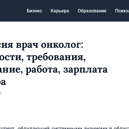
Бизнес
Карьера
Образование
Психо
ия врач онколог:
ости, требования,
ние, работа, зарплата
ра
1
ксперт, обладающий системными знаниями в облас