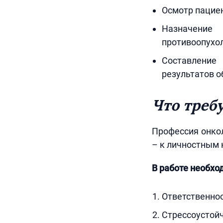
Осмотр пациен
Назначение
противоопухо
Составление
результатов о
Что треб
Профессия онкол
– к личностным 
В работе необхо
Ответственнос
Стрессоустойч