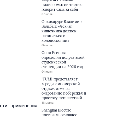
надёжнее онлайн-
платформы: статистика
говорит сама за себя
07 июля
Онкохирург Владимир
Балабан: «Чек-ап
кишечника должен
начинаться с
колоноскопии»
06 июля
Фонд Есенова
определил получателей
студенческой
стипендии на 2026 год
04 июня
TUMI представляет
«средиземноморский
отдых», отмечая
очарование побережья и
простоту путешествий
18 марта
сти применения
Shanghai Electric
поставила основное