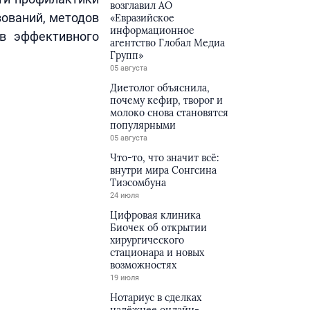
возглавил АО
ований, методов
«Евразийское
информационное
ов эффективного
агентство Глобал Медиа
Групп»
05 августа
Диетолог объяснила,
почему кефир, творог и
молоко снова становятся
популярными
05 августа
Что-то, что значит всё:
внутри мира Сонгсина
Тиэсомбуна
24 июля
Цифровая клиника
Биочек об открытии
хирургического
стационара и новых
возможностях
19 июля
Нотариус в сделках