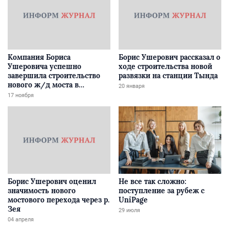
Компания Бориса
Борис Ушерович рассказал о
Ушеровича успешно
ходе строительства новой
завершила строительство
развязки на станции Тында
нового ж/д моста в
20 января
Забайкалье
17 ноября
Борис Ушерович оценил
Не все так сложно:
значимость нового
поступление за рубеж с
мостового перехода через р.
UniPage
Зея
29 июля
04 апреля