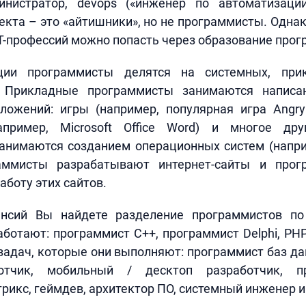
нистратор, devops («инженер по автоматизации 
екта – это «айтишники», но не программисты. Однак
IT-профессий можно попасть через образование прог
ции программисты делятся на системных, при
. Прикладные программисты занимаются написа
ложений: игры (например, популярная игра Angry 
апример, Microsoft Office Word) и многое дру
анимаются созданием операционных систем (наприм
раммисты разрабатывают интернет-сайты и про
боту этих сайтов.
ансий Вы найдете разделение программистов по
ботают: программист C++, программист Delphi, PH
задач, которые они выполняют: программист баз да
отчик, мобильный / десктоп разработчик, п
рикс, геймдев, архитектор ПО, системный инженер и 