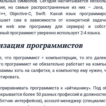
иальных символов. Сегодня насчитывается несколь
ия, но самые распространенные из них – Java, P
 С++, Objective-C, Swift. Какой язык программир
шает сам в зависимости от конкретной задачи
я web или программу для сервера) и собст
ый программист уверенно использует 2-4 языка.
изация программистов
е, что программист = компьютерщик, то это далек
то программист не обязательно работает на комп
раммы хоть на салфетке, а компьютер ему нужен,
стировать.
 приравнивать программиста к «айтишнику». Под 
 скрывается более 50 разных профессий и должностей
ботчик интерфейсов), account-менеджер (специалис