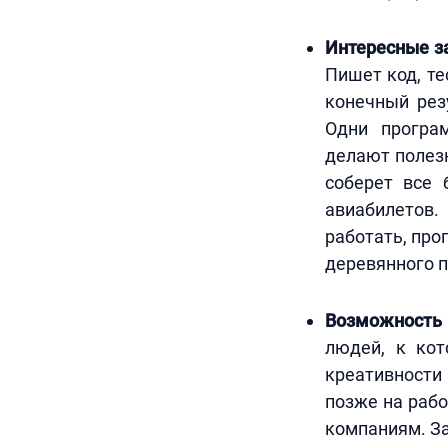
Интересные за
Пишет код, те
конечный рез
Одни програ
делают полезн
соберет все 
авиабилетов.
работать, про
деревянного п
Возможность 
людей, к ко
креативности
позже на рабо
компаниям. Заг