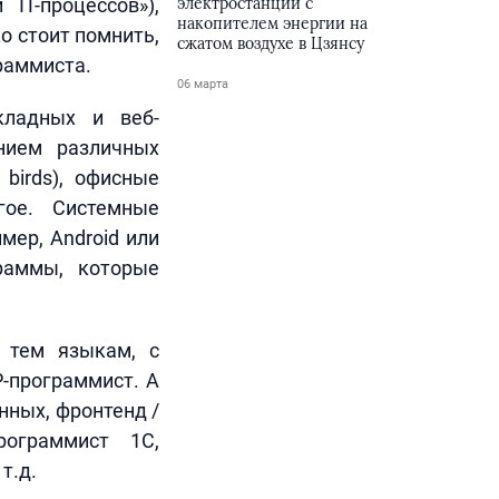
IT-процессов»),
электростанции с
накопителем энергии на
о стоит помнить,
сжатом воздухе в Цзянсу
раммиста.
06 марта
кладных и веб-
нием различных
birds), офисные
гое. Системные
ер, Android или
граммы, которые
 тем языкам, с
P-программист. А
нных, фронтенд /
рограммист 1С,
т.д.