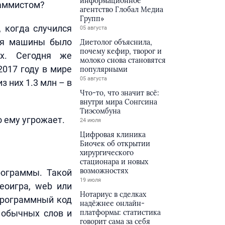
информационное
раммистом?
агентство Глобал Медиа
Групп»
, когда случился
05 августа
для машины было
Диетолог объяснила,
почему кефир, творог и
ых. Сегодня же
молоко снова становятся
2017 году в мире
популярными
05 августа
 них 1.3 млн – в
Что-то, что значит всё:
внутри мира Сонгсина
Тиэсомбуна
 ему угрожает.
24 июля
Цифровая клиника
Биочек об открытии
хирургического
стационара и новых
возможностях
рограммы. Такой
19 июля
еоигра, web или
Нотариус в сделках
Программный код
надёжнее онлайн-
 обычных слов и
платформы: статистика
говорит сама за себя