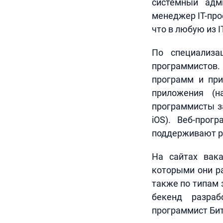
системный адми
менеджер IT-про
что в любую из 
По специализа
программистов
программ и при
приложения (н
программисты з
iOS). Веб-прог
поддерживают ра
На сайтах вак
которыми они ра
также по типам 
бекенд разраб
программист Бит