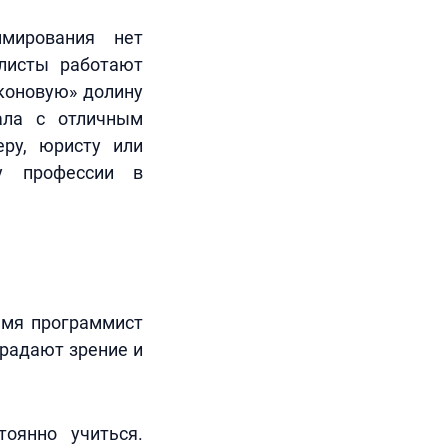
мирования нет
алисты работают
иконовую» долину
нала с отличным
еру, юристу или
ку профессии в
ремя программист
традают зрение и
тоянно учиться.