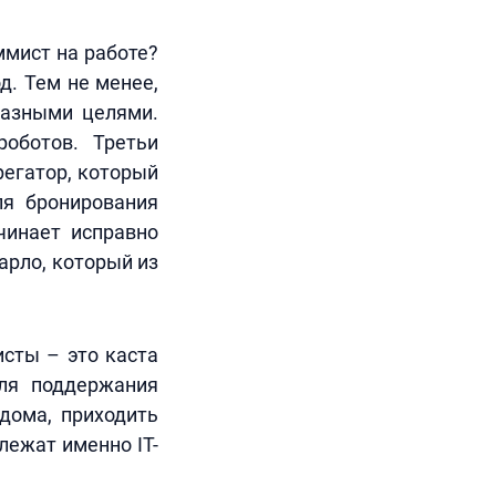
ммист на работе?
д. Тем не менее,
разными целями.
оботов. Третьи
регатор, который
ля бронирования
чинает исправно
арло, который из
исты – это каста
ля поддержания
дома, приходить
лежат именно IT-