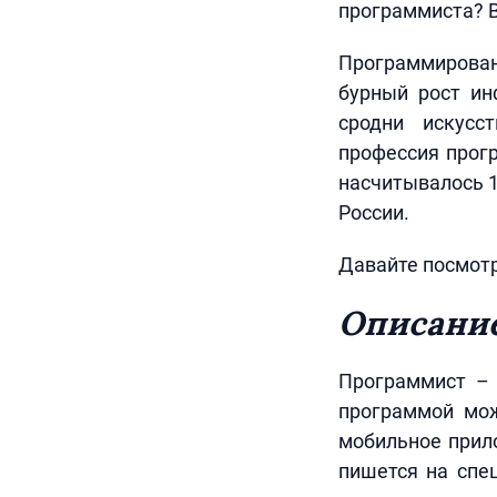
программиста? В
Программировани
бурный рост ин
сродни искусс
профессия прогр
насчитывалось 1
России.
Давайте посмотр
Описани
Программист – 
программой мож
мобильное прил
пишется на спе