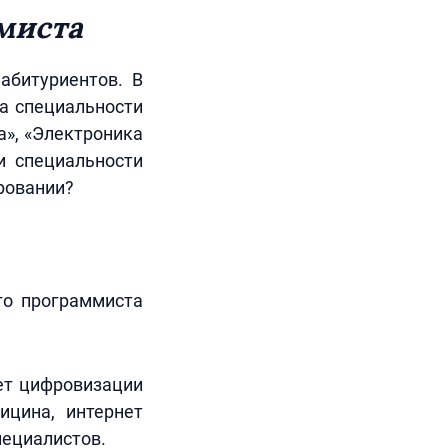
миста
абитуриентов. В
на специальности
а», «Электроника
и специальности
ровании?
го программиста
чет цифровизации
ицина, интернет
специалистов.