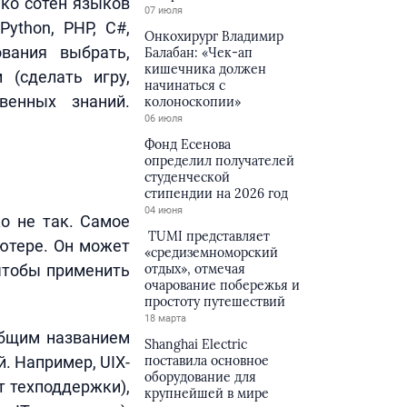
ко сотен языков
07 июля
ython, PHP, C#,
Онкохирург Владимир
ования выбрать,
Балабан: «Чек-ап
кишечника должен
 (сделать игру,
начинаться с
венных знаний.
колоноскопии»
06 июля
Фонд Есенова
определил получателей
студенческой
стипендии на 2026 год
04 июня
о не так. Самое
TUMI представляет
ьютере. Он может
«средиземноморский
 чтобы применить
отдых», отмечая
очарование побережья и
простоту путешествий
18 марта
общим названием
Shanghai Electric
. Например, UIX-
поставила основное
оборудование для
т техподдержки),
крупнейшей в мире