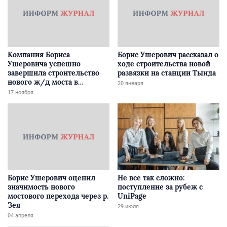
Компания Бориса
Борис Ушерович рассказал о
Ушеровича успешно
ходе строительства новой
завершила строительство
развязки на станции Тында
нового ж/д моста в
20 января
Забайкалье
17 ноября
Борис Ушерович оценил
Не все так сложно:
значимость нового
поступление за рубеж с
мостового перехода через р.
UniPage
Зея
29 июля
04 апреля