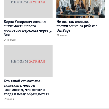
Борис Ушерович оценил
Не все так сложно:
значимость нового
поступление за рубеж с
мостового перехода через р.
UniPage
Зея
29 июля
04 апреля
Кто такой стоматолог-
гигиенист, чем он
занимается, что лечит и
когда к нему обращаются?
29 июля