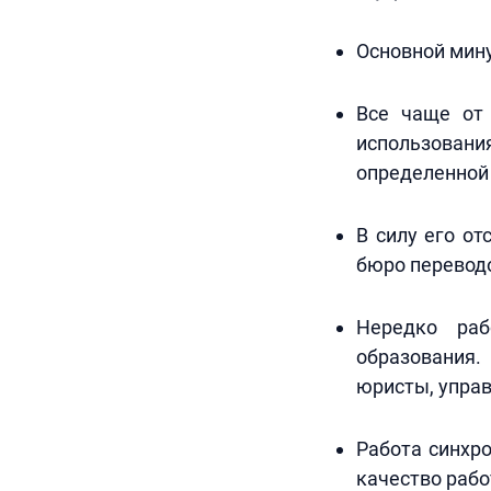
Основной мину
Все чаще от 
использован
определенной 
В силу его о
бюро переводо
Нередко раб
образования.
юристы, упра
Работа синхро
качество рабо