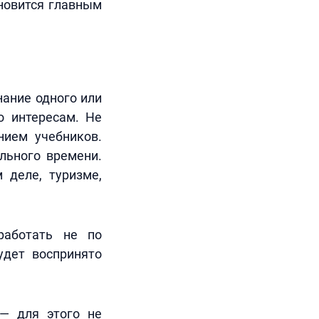
ановится главным
нание одного или
о интересам. Не
нием учебников.
льного времени.
 деле, туризме,
работать не по
удет воспринято
— для этого не