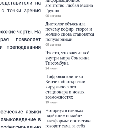
информационное
редставители на
агентство Глобал Медиа
 с точки зрения
Групп»
05 августа
Диетолог объяснила,
почему кефир, творог и
схожие черты. На
молоко снова становятся
рая позволяет
популярными
05 августа
и преподавания
Что-то, что значит всё:
внутри мира Сонгсина
Тиэсомбуна
24 июля
Цифровая клиника
Биочек об открытии
хирургического
стационара и новых
возможностях
19 июля
Нотариус в сделках
овеческие языки
надёжнее онлайн-
 языковедение в
платформы: статистика
говорит сама за себя
офессионально