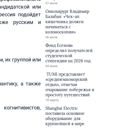
07 июля
андидатской или
Онкохирург Владимир
фессия подойдет
Балабан: «Чек-ап
акже русским и
кишечника должен
начинаться с
колоноскопии»
06 июля
Фонд Есенова
определил получателей
студенческой
 их группой или
стипендии на 2026 год
04 июня
TUMI представляет
«средиземноморский
антику, а также
отдых», отмечая
очарование побережья и
простоту путешествий
18 марта
когнитивистов,
Shanghai Electric
поставила основное
оборудование для
крупнейшей в мире