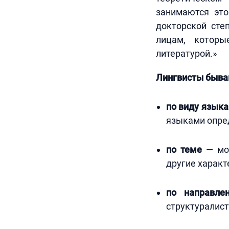
занимаются это
докторской сте
лицам, которы
литературой.»
Лингвисты быва
по виду языка
языками опре
по теме
— мож
другие характ
по направле
структуралисто