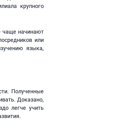
илиала крупного
е чаще начинают
посредников или
изучению языка,
сти. Полученные
ивать. Доказано,
здо легче учить
азвития.