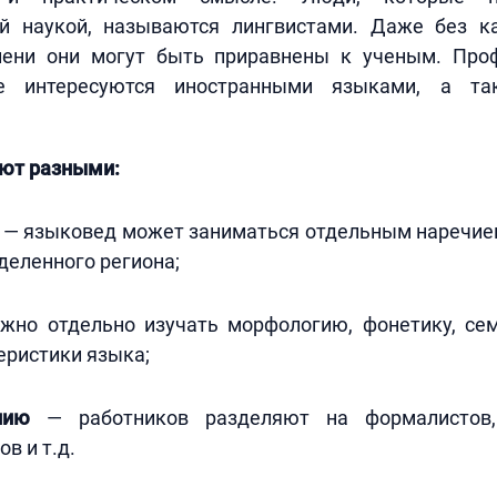
й наукой, называются лингвистами. Даже без к
пени они могут быть приравнены к ученым. Про
е интересуются иностранными языками, а т
ют разными:
— языковед может заниматься отдельным наречием,
деленного региона;
но отдельно изучать морфологию, фонетику, сем
еристики языка;
нию
— работников разделяют на формалистов, 
в и т.д.