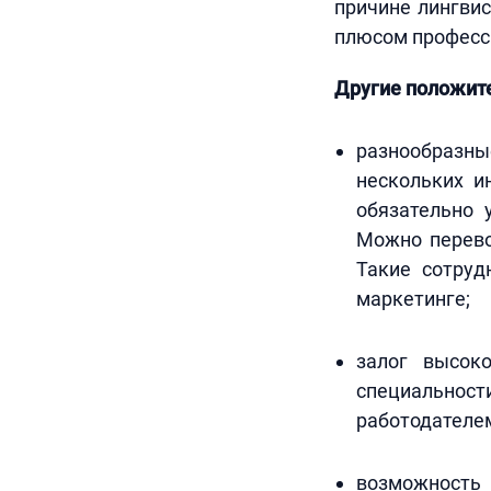
причине лингвис
плюсом професс
Другие положит
разнообразны
нескольких и
обязательно 
Можно перево
Такие сотруд
маркетинге;
залог высок
специальност
работодателем
возможность