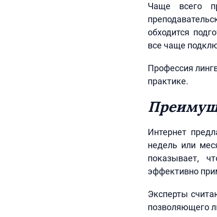
Чаще всего пр
преподаватель
обходится подг
все чаще подкл
Профессия линг
практике.
Преимуще
Интернет предл
недель или мес
показывает, ч
эффективно прим
Эксперты считаю
позволяющего л