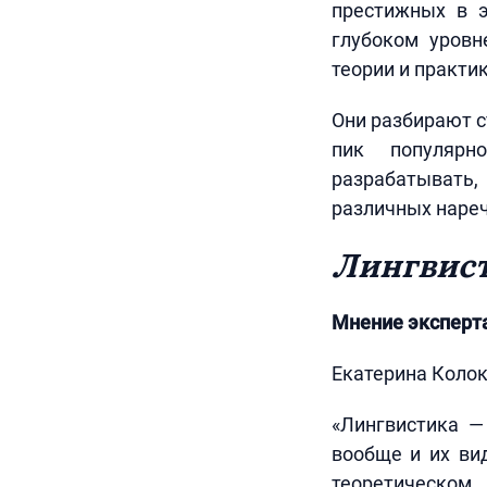
престижных в э
глубоком уровн
теории и практик
Они разбирают с
пик популярн
разрабатывать
различных нареч
Лингвист
Мнение эксперт
Екатерина Колок
«Лингвистика —
вообще и их ви
теоретическо