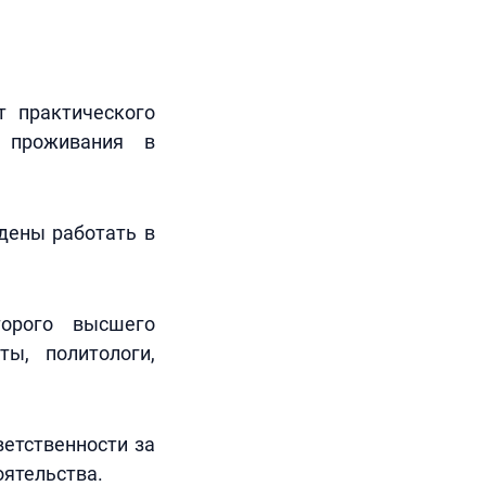
т практического
я проживания в
ждены работать в
торого высшего
ты, политологи,
ветственности за
оятельства.