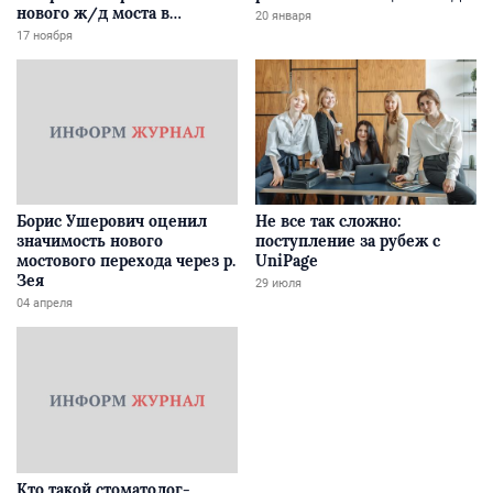
нового ж/д моста в
20 января
Забайкалье
17 ноября
Борис Ушерович оценил
Не все так сложно:
значимость нового
поступление за рубеж с
мостового перехода через р.
UniPage
Зея
29 июля
04 апреля
Кто такой стоматолог-