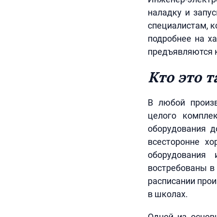
наладку и запус
специалистам, к
подробнее на ха
предъявляются к
Кто это т
В любой произв
целого комплек
оборудования д
всесторонне хо
оборудования 
востребованы в
расписании прои
в школах.
Одной из основ