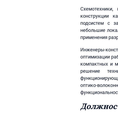
Схемотехники,
конструкции к
подсистем с з
небольшие лока
применения разр
Инженеры-конст
оптимизации раб
компактных и м
решение техн
функционирующи
оптико-волокон
функциональнос
Должнос