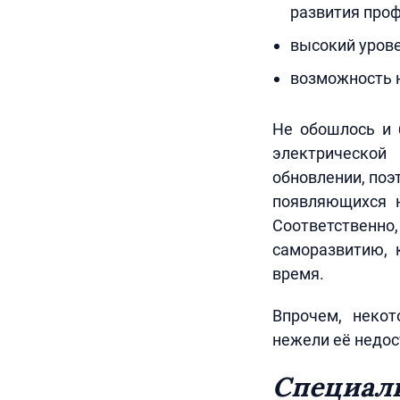
развития про
высокий уров
возможность 
Не обошлось и 
электрической
обновлении, поэ
появляющихся н
Соответственно
саморазвитию, 
время.
Впрочем, некот
нежели её недос
Специал