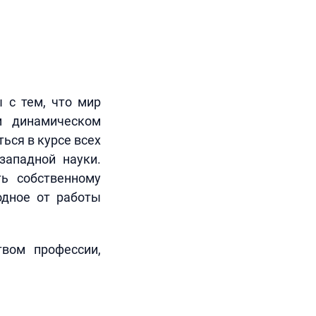
 с тем, что мир
м динамическом
ься в курсе всех
западной науки.
ть собственному
одное от работы
твом профессии,