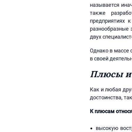
называется инач
также разрабо
предприятиях к
разнообразные з
двух специалист
Однако в массе 
в своей деятель
Плюсы и
Как и любая дру
достоинства, так
К плюсам относя
высокую вост