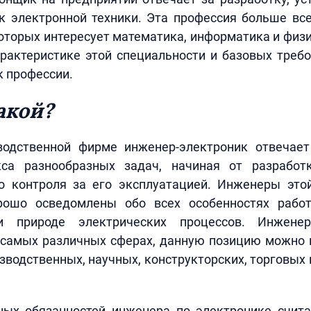
к электронной техники. Эта профессия больше вс
оторых интересует математика, информатика и физ
рактеристике этой специальности и базовых треб
 профессии.
акой?
одственной фирме инженер-электроник отвечае
са разнообразных задач, начиная от разработ
о контроля за его эксплуатацией. Инженеры это
рошо осведомлены обо всех особенностях рабо
и природе электрических процессов. Инженер
 самых различных сферах, данную позицию можно 
зводственных, научных, конструкторских, торговых
ных обязанностей инженера по электронике счита