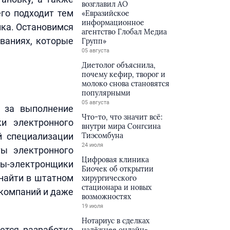
возглавил АО
его подходит тем
«Евразийское
информационное
ика. Остановимся
агентство Глобал Медиа
ованиях, которые
Групп»
05 августа
Диетолог объяснила,
почему кефир, творог и
молоко снова становятся
популярными
05 августа
т за выполнение
Что-то, что значит всё:
ки электронного
внутри мира Сонгсина
й специализации
Тиэсомбуна
24 июля
ты электронного
Цифровая клиника
ы-электронщики
Биочек об открытии
найти в штатном
хирургического
стационара и новых
 компаний и даже
возможностях
19 июля
Нотариус в сделках
ется разработка