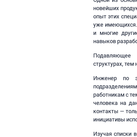
новейших проду
опыт этих специ
уже имеющихся. 
и многие други
навыков разрабо
Подавляющее 
структурах, тем
Инженер по э
подразделениями
работникам с тем
человека на да
контакты — толь
инициативы испо
Изучая списки 