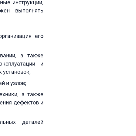
ные инструкции,
лжен выполнять
организация его
вании, а также
эксплуатации и
 установок;
й и узлов;
ехники, а также
ения дефектов и
льных деталей