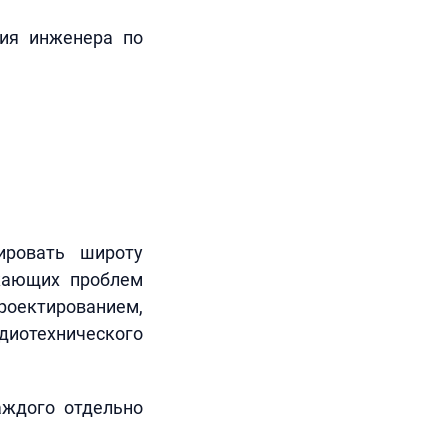
ция инженера по
ировать широту
кающих проблем
оектированием,
иотехнического
аждого отдельно