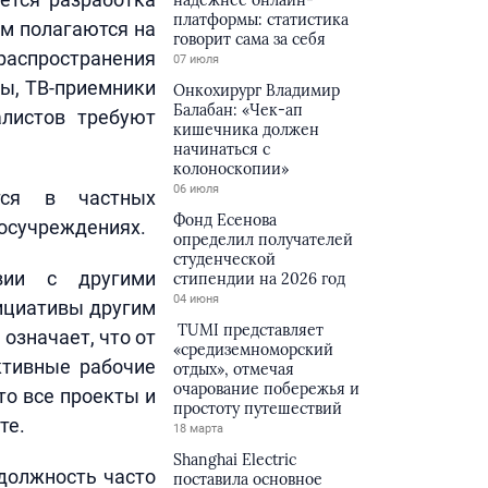
надёжнее онлайн-
платформы: статистика
м полагаются на
говорит сама за себя
 распространения
07 июля
сы, ТВ-приемники
Онкохирург Владимир
Балабан: «Чек-ап
алистов требуют
кишечника должен
начинаться с
колоноскопии»
06 июля
тся в частных
Фонд Есенова
госучреждениях.
определил получателей
студенческой
вии с другими
стипендии на 2026 год
04 июня
нициативы другим
TUMI представляет
 означает, что от
«средиземноморский
ктивные рабочие
отдых», отмечая
очарование побережья и
то все проекты и
простоту путешествий
те.
18 марта
Shanghai Electric
должность часто
поставила основное