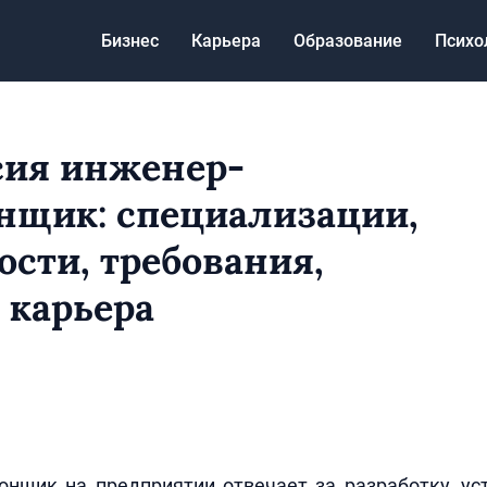
Бизнес
Карьера
Образование
Психо
ия инженер-
нщик: специализации,
ости, требования,
 карьера
нщик на предприятии отвечает за разработку, ус