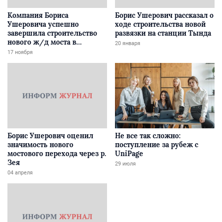
Компания Бориса
Борис Ушерович рассказал о
Ушеровича успешно
ходе строительства новой
завершила строительство
развязки на станции Тында
нового ж/д моста в
20 января
Забайкалье
17 ноября
Борис Ушерович оценил
Не все так сложно:
значимость нового
поступление за рубеж с
мостового перехода через р.
UniPage
Зея
29 июля
04 апреля