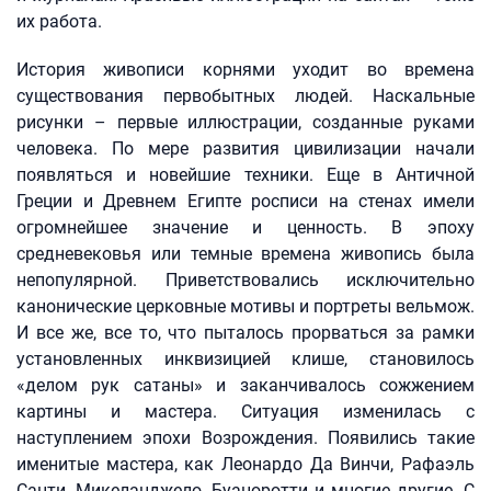
их работа.
История живописи корнями уходит во времена
существования первобытных людей. Наскальные
рисунки – первые иллюстрации, созданные руками
человека. По мере развития цивилизации начали
появляться и новейшие техники. Еще в Античной
Греции и Древнем Египте росписи на стенах имели
огромнейшее значение и ценность. В эпоху
средневековья или темные времена живопись была
непопулярной. Приветствовались исключительно
канонические церковные мотивы и портреты вельмож.
И все же, все то, что пыталось прорваться за рамки
установленных инквизицией клише, становилось
«делом рук сатаны» и заканчивалось сожжением
картины и мастера. Ситуация изменилась с
наступлением эпохи Возрождения. Появились такие
именитые мастера, как Леонардо Да Винчи, Рафаэль
Санти, Микеланджело, Буаноротти и многие другие. С