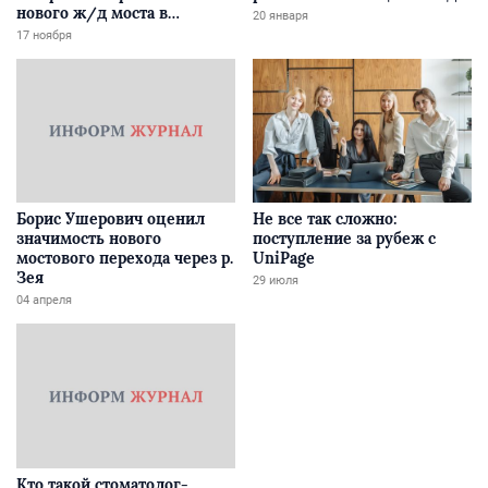
нового ж/д моста в
20 января
Забайкалье
17 ноября
Борис Ушерович оценил
Не все так сложно:
значимость нового
поступление за рубеж с
мостового перехода через р.
UniPage
Зея
29 июля
04 апреля
Кто такой стоматолог-