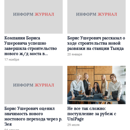
Компания Бориса
Борис Ушерович рассказал о
Ушеровича успешно
ходе строительства новой
завершила строительство
развязки на станции Тында
нового ж/д моста в
20 января
Забайкалье
17 ноября
Борис Ушерович оценил
Не все так сложно:
значимость нового
поступление за рубеж с
мостового перехода через р.
UniPage
Зея
29 июля