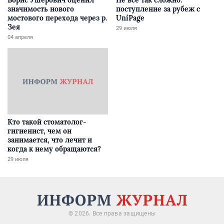
Борис Ушерович оценил
Не все так сложно:
значимость нового
поступление за рубеж с
мостового перехода через р.
UniPage
Зея
29 июля
04 апреля
Кто такой стоматолог-
гигиенист, чем он
занимается, что лечит и
когда к нему обращаются?
29 июля
© 2026. Все права защищены