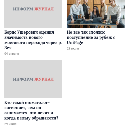
Борис Ушерович оценил
Не все так сложно:
значимость нового
поступление за рубеж с
мостового перехода через р.
UniPage
Зея
29 июля
04 апреля
Кто такой стоматолог-
гигиенист, чем он
занимается, что лечит и
когда к нему обращаются?
29 июля