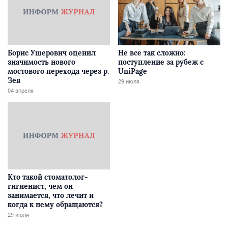
Борис Ушерович оценил
Не все так сложно:
значимость нового
поступление за рубеж с
мостового перехода через р.
UniPage
Зея
29 июля
04 апреля
Кто такой стоматолог-
гигиенист, чем он
занимается, что лечит и
когда к нему обращаются?
29 июля