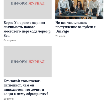
Борис Ушерович оценил
Не все так сложно:
значимость нового
поступление за рубеж с
мостового перехода через р.
UniPage
Зея
29 июля
04 апреля
Кто такой стоматолог-
гигиенист, чем он
занимается, что лечит и
когда к нему обращаются?
29 июля