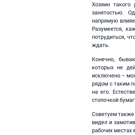
Хозяин такого 
занятостью. О
напрямую влияет
Разумеется, ка
потрудиться, чт
ждать.
Конечно, быва
которых не дей
исключено – мож
рядом с таким п
на его. Естеств
стопочкой бумаг
Советуем также 
видел и замотив
рабочих местах 