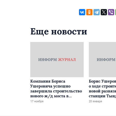
Еще новости
Компания Бориса
Борис Ушеров
Ушеровича успешно
о ходе строит
завершила строительство
новой развяз
нового ж/д моста в
станции Тын
Забайкалье
17 ноября
20 января