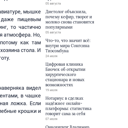
05 августа
лавиатуре, мышке
Диетолог объяснила,
почему кефир, творог и
и даже пищевым
молоко снова становятся
нг, то частично
популярными
05 августа
 атмосфера. Но,
Что-то, что значит всё:
 потому как там
внутри мира Сонгсина
хозяина стола. И
Тиэсомбуна
24 июля
оту.
Цифровая клиника
Биочек об открытии
хирургического
стационара и новых
возможностях
наверняка видел
19 июля
ментами, в чашке
Нотариус в сделках
ная ложка. Если
надёжнее онлайн-
платформы: статистика
хлебные крошки и
говорит сама за себя
07 июля
Онкохирург Владимир