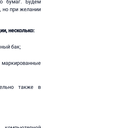
ю бумаг. Будем
, но при желании
ии, несколько:
рный бак;
 маркированные
тельно также в
й компьютерной