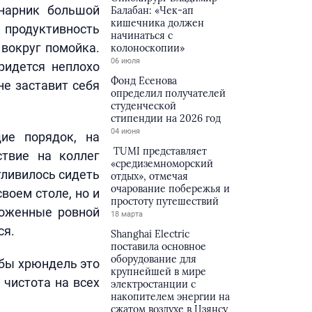
инарник большой
Балабан: «Чек-ап
кишечника должен
продуктивность
начинаться с
 вокруг помойка.
колоноскопии»
06 июля
ридется неплохо
Фонд Есенова
не заставит себя
определил получателей
студенческой
стипендии на 2026 год
04 июня
ие порядок, на
TUMI представляет
ствие на коллег
«средиземноморский
тливилось сидеть
отдых», отмечая
очарование побережья и
воем столе, но и
простоту путешествий
зложенные ровной
18 марта
ся.
Shanghai Electric
поставила основное
оборудование для
обы хрюндель это
крупнейшей в мире
 чистота на всех
электростанции с
накопителем энергии на
сжатом воздухе в Цзянсу