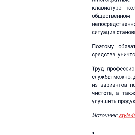
клавиатуре к
общественном
непосредственн
ситуация станов
Поэтому обяза
средства, унич
Труд профессио
службы можно: д
из вариантов п
чистоте, а так
улучшить продук
Источник:
style