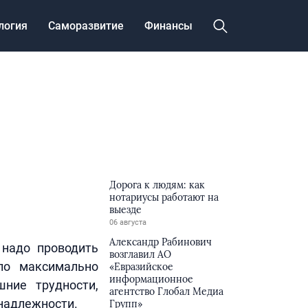
логия
Саморазвитие
Финансы
Дорога к людям: как
нотариусы работают на
выезде
06 августа
Александр Рабинович
 надо проводить
возглавил АО
ло максимально
«Евразийское
информационное
ние трудности,
агентство Глобал Медиа
инадлежности.
Групп»