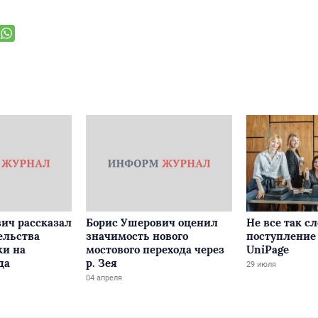
ич рассказал
Борис Ушерович оценил
Не все так с
ельства
значимость нового
поступление 
ки на
мостового перехода через
UniPage
да
р. Зея
29 июля
04 апреля