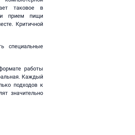
ает таковое в
 и прием пищи
есте. Критичной
ть специальные
 формате работы
еральная. Каждый
лько подходов к
лят значительно