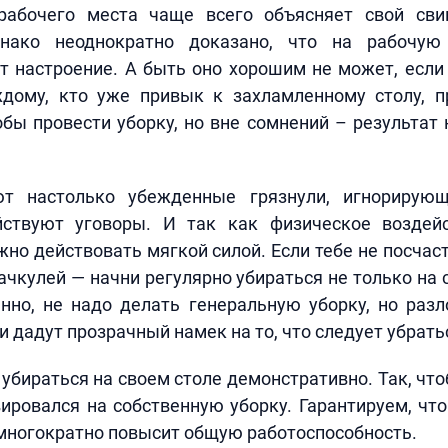
рабочего места чаще всего объясняет свой св
днако неоднократно доказано, что на рабочую 
 настроение. А быть оно хорошим не может, если
ждому, кто уже привык к захламленному столу, п
обы провести уборку, но вне сомнений – результат 
ют настолько убежденные грязнули, игнорирующ
ствуют уговоры. И так как физическое воздей
но действовать мягкой силой. Если тебе не посчас
ачкулей — начни регулярно убираться не только на с
енно, не надо делать генеральную уборку, но ра
и дадут прозрачный намек на то, что следует убрать
убираться на своем столе демонстративно. Так, чт
ировался на собственную уборку. Гарантируем, что
многократно повысит общую работоспособность.