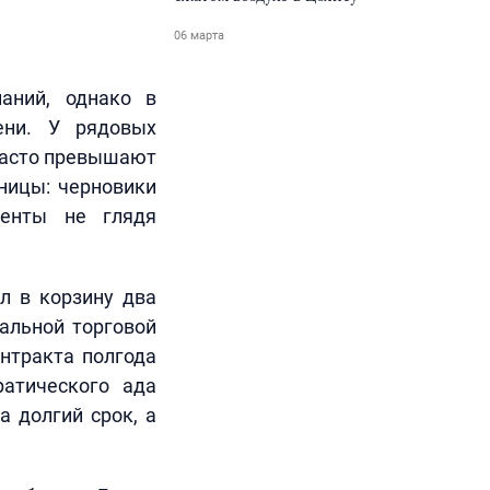
06 марта
аний, однако в
ени. У рядовых
 часто превышают
ницы: черновики
менты не глядя
л в корзину два
ральной торговой
онтракта полгода
ратического ада
а долгий срок, а