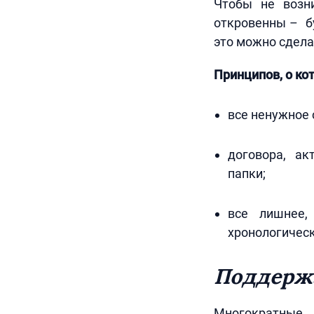
Чтобы не возн
откровенны – бу
это можно сдела
Принципов, о ко
все ненужное 
договора, а
папки;
все лишнее,
хронологичес
Поддерж
Многократные 