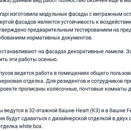
тажа) данный вид работ полностью окончен еще в ма
Yapi изготовила модульные фасады с витражным ос
ертой фасадов является устойчивость к воздействию
дтверждено предварительным тестированием на пре
ребованиям нормативных документов.
устанавливают на фасадах декоративные ламели. 
ть эти работы осенью.
пусов ведется работа в помещениях общего пользов
черновая отделка. Для резидентов и сотрудников п
проекте прописаны колясочные, почтовые комнаты д
ведутся в 32-этажной башне Heart (К3) и в башне Fee
 будут сдаваться с дизайнерской отделкой в двух ст
тделка white box.