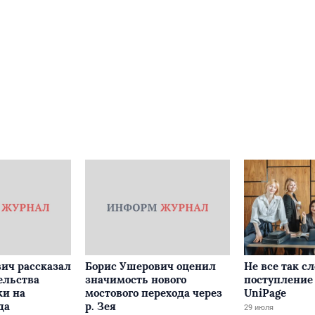
ич рассказал
Борис Ушерович оценил
Не все так с
ельства
значимость нового
поступление 
ки на
мостового перехода через
UniPage
да
р. Зея
29 июля