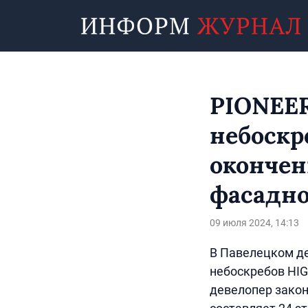
PIONEER
небоскр
оконче
фасадно
09 июля 2024, 14:13
В Павелецком де
небоскребов HIG
девелопер закон