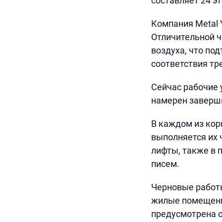
составляет 24 э
Компания Metal 
Отличительной ч
воздуха, что по
соответствия т
Сейчас рабочие 
намерен заверши
В каждом из кор
выполняется их 
лифты, также в 
писем.
Черновые работы 
жилые помещения
предусмотрена о