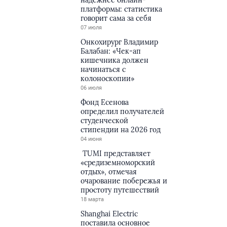
надёжнее онлайн-
платформы: статистика
говорит сама за себя
07 июля
Онкохирург Владимир
Балабан: «Чек-ап
кишечника должен
начинаться с
колоноскопии»
06 июля
Фонд Есенова
определил получателей
студенческой
стипендии на 2026 год
04 июня
TUMI представляет
«средиземноморский
отдых», отмечая
очарование побережья и
простоту путешествий
18 марта
Shanghai Electric
поставила основное