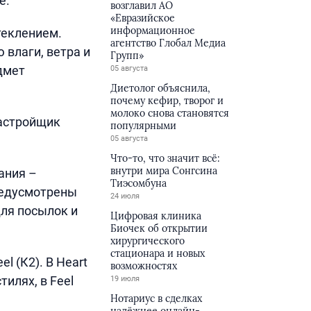
е.
возглавил АО
«Евразийское
информационное
теклением.
агентство Глобал Медиа
 влаги, ветра и
Групп»
дмет
05 августа
Диетолог объяснила,
почему кефир, творог и
молоко снова становятся
Застройщик
популярными
05 августа
Что-то, что значит всё:
внутри мира Сонгсина
ания –
Тиэсомбуна
редусмотрены
24 июля
ля посылок и
Цифровая клиника
Биочек об открытии
хирургического
стационара и новых
l (К2). В Heart
возможностях
илях, в Feel
19 июля
Нотариус в сделках