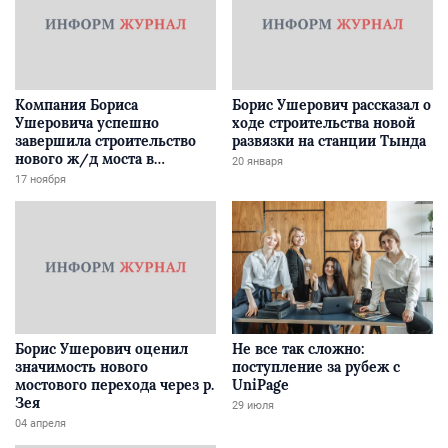
Компания Бориса
Борис Ушерович рассказал о
Ушеровича успешно
ходе строительства новой
завершила строительство
развязки на станции Тында
нового ж/д моста в
20 января
Забайкалье
17 ноября
Борис Ушерович оценил
Не все так сложно:
значимость нового
поступление за рубеж с
мостового перехода через р.
UniPage
Зея
29 июля
04 апреля