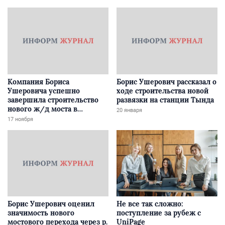
Компания Бориса
Борис Ушерович рассказал о
Ушеровича успешно
ходе строительства новой
завершила строительство
развязки на станции Тында
нового ж/д моста в
20 января
Забайкалье
17 ноября
Борис Ушерович оценил
Не все так сложно:
значимость нового
поступление за рубеж с
мостового перехода через р.
UniPage